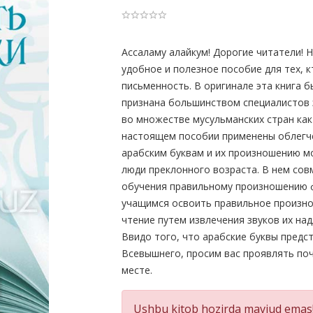
Product
Aссаламу алайкум! Дорогие читатели! 
удобное и полезное пособие для тех, 
Summery
письменность. В оригинале эта книга б
признана большинством специалистов 
во множестве мусульманских стран как
настоящем пособии применены облегч
арабским буквам и их произношению мо
люди преклонного возраста. В нем со
обучения правильному произношению 
учащимся освоить правильное произно
чтение путем извлечения звуков их н
Ввидо того, что арабские буквы предс
Всевышнего, просим вас проявлять поч
месте.
Ushbu kitob hozirda mavjud emas!