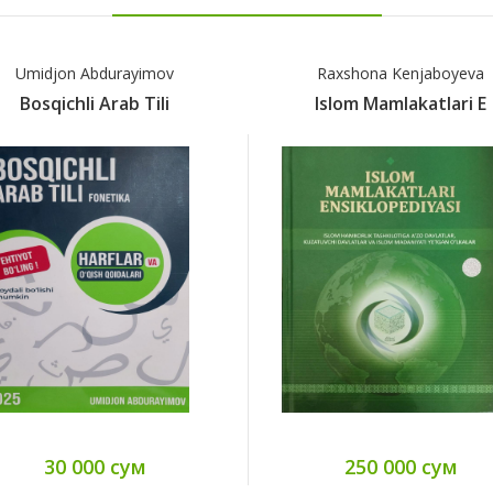
Umidjon Abdurayimov
Raxshona Kenjaboyeva
Bosqichli Arab Tili
Islom Mamlakatlari E
30 000 сум
250 000 сум