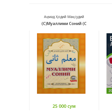
Аҳмад Ҳодий Мақсудий
(с)Муаллими Соний (с
25 000 сум