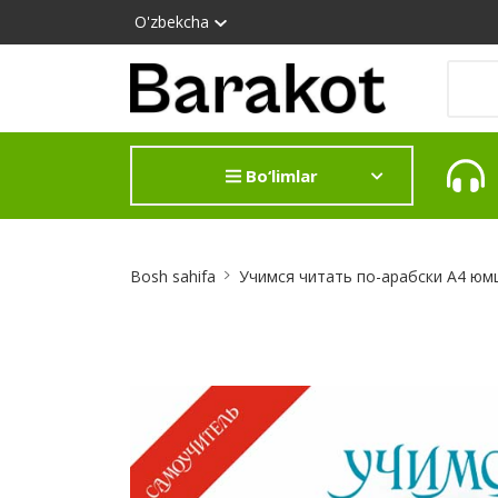
O'zbekcha
Bo‘limlar
Site
Bosh sahifa
Учимся читать по-арабски А4 юм
Breadcrumb