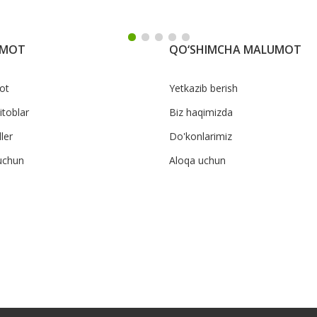
UMOT
QO‘SHIMCHA MALUMOT
ot
Yetkazib berish
itoblar
Biz haqimizda
ler
Do'konlarimiz
uchun
Aloqa uchun