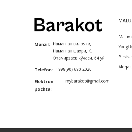
MAL
Malum
Наманган вилояти,
Manzil:
Yangi k
Наманган шаҳри, Қ.
Bestsel
Отамирзаев кўчаси, 64 уй
Aloqa 
+998(90) 690 2020
Telefon:
mybarakot@gmail.com
Elektron
pochta: