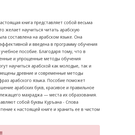
Настоящая книга представляет собой весьма
кто желает научиться читать арабскую
ыла составлена на арабском языке. Она
эффективной и введена в программу обучения
 учебное пособие. Благодаря тому, что в
енные и упрощенные методы обучения
гут научиться арабской как молодые, так и
вмещены древние и современные методы
фраз арабского языка. Пособие поможет
шениe aрабских букв, красивое и правильное
адлежащего махраджа — места их образования.
тавляют собой буквы Куръана - Спова
тение к настоящей книге и хранить ее в чистом
!!