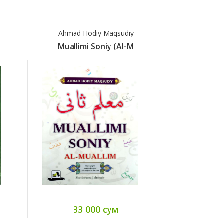
Ahmad Hodiy Maqsudiy
Ahmad 
Muallimi Soniy (Al-M
Mualli
33 000 сум
16