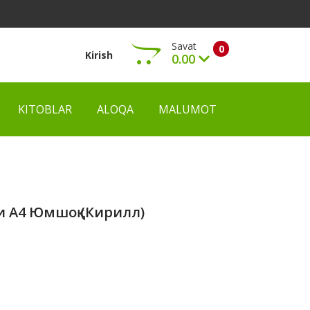
Savat
0
Kirish
0.00
KITOBLAR
ALOQA
MALUMOT
Ko‘rish
и А4 Юмшоқ (кирилл)