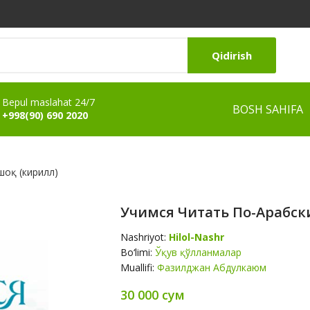
Qidirish
Bepul maslahat 24/7
BOSH SAHIFA
+998(90) 690 2020
шоқ (кирилл)
Учимся Читать По-Арабск
Nashriyot:
Hilol-Nashr
Bo‘limi:
Ўқув қўлланмалар
Muallifi:
Фазилджан Абдулкаюм
30 000 сум