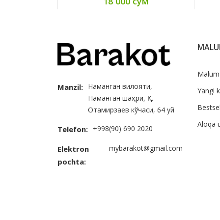
18 000 сум
MAL
Malum
Наманган вилояти,
Manzil:
Yangi k
Наманган шаҳри, Қ.
Bestsel
Отамирзаев кўчаси, 64 уй
Aloqa 
+998(90) 690 2020
Telefon:
mybarakot@gmail.com
Elektron
pochta: