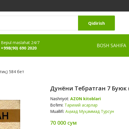
Qidirish
Bepul maslahat 24/7
BOSH SAHIFA
+998(90) 690 2020
тиқ) 584 бет
Дунёни Тебратган 7 Буюк (А
Nashriyot:
AZON kitoblari
Bo‘limi:
Тарихий асарлар
Muallifi:
Аҳмад Муҳаммад Турсун
70 000 сум