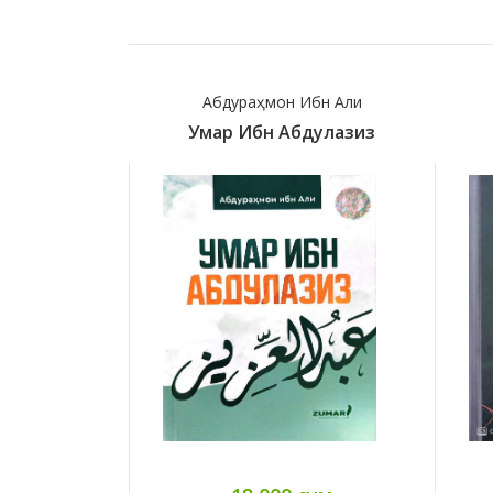
Абдураҳмон Ибн Али
Умар Ибн Абдулазиз