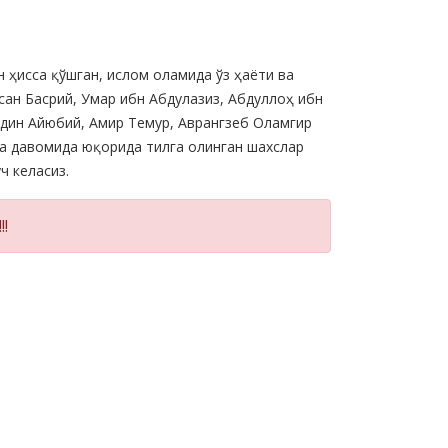
 ҳисса қўшган, ислом оламида ўз ҳаёти ва
сан Басрий, Умар ибн Абдулазиз, Абдуллоҳ ибн
дин Айюбий, Амир Темур, Аврангзеб Оламгир
лаа давомида юқорида тилга олинган шахслар
ч келасиз.
!!