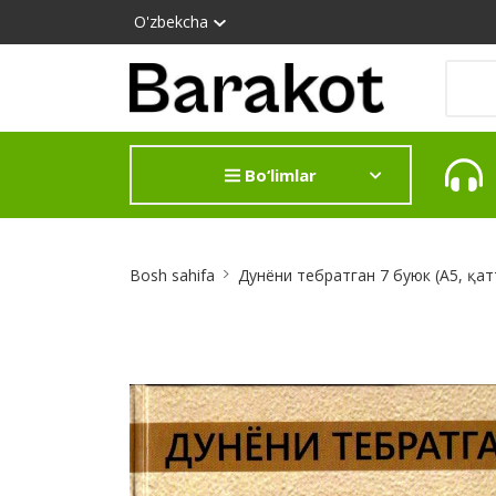
O'zbekcha
Bo‘limlar
Site
Bosh sahifa
Дунёни тебратган 7 буюк (А5, қат
Breadcrumb