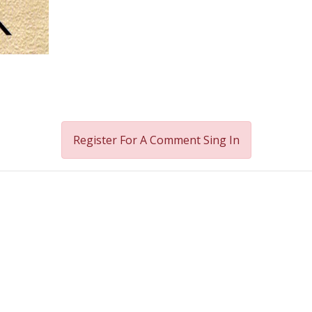
Register For A Comment
Sing In