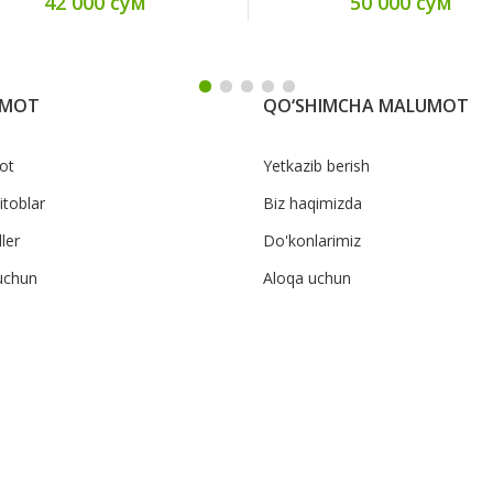
42 000 сум
50 000 сум
UMOT
QO‘SHIMCHA MALUMOT
ot
Yetkazib berish
itoblar
Biz haqimizda
ler
Do'konlarimiz
uchun
Aloqa uchun