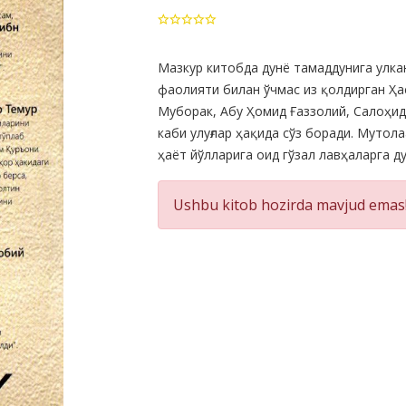
Product
Мазкур китобда дунё тамаддунига улкан
фаолияти билан ўчмас из қолдирган Ҳа
Summery
Муборак, Абу Ҳомид Ғаззолий, Салоҳид
каби улуғлар ҳақида сўз боради. Муто
ҳаёт йўлларига оид гўзал лавҳаларга ду
Ushbu kitob hozirda mavjud emas!