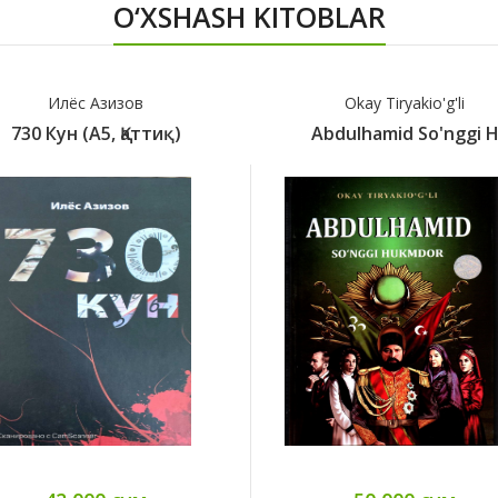
O‘XSHASH KITOBLAR
Илёс Азизов
Okay Tiryakio'g'li
730 Кун (А5, Қаттиқ)
Abdulhamid So'nggi 