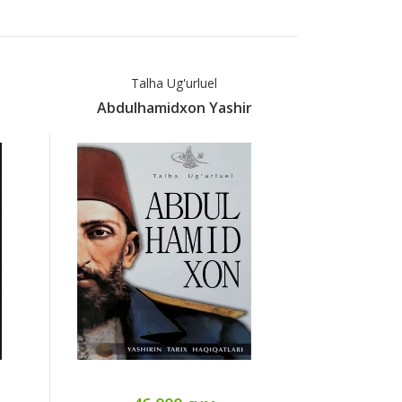
Talha Ug'urluel
Uilyam He
H
Abdulhamidxon Yashir
Abraham