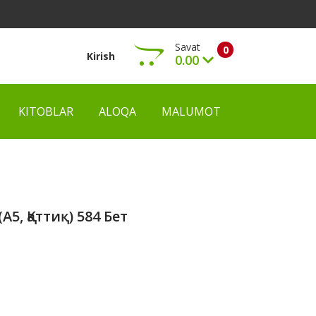
Savat
0
Kirish
0.00
KITOBLAR
ALOQA
MALUMOT
Ko‘rish
5, Қаттиқ) 584 Бет