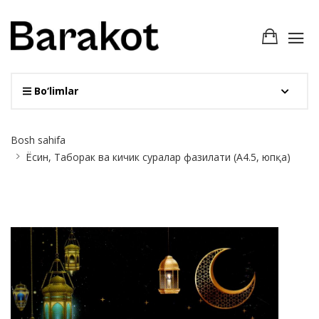
Bo‘limlar
Site
Bosh sahifa
Breadcrumb
Ёсин, Таборак ва кичик суралар фазилати (А4.5, юпқа)