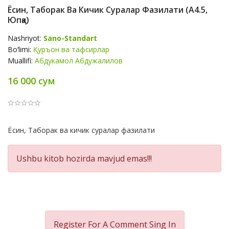
Ёсин, Таборак Ва Кичик Суралар Фазилати (А4.5,
Юпқа)
Nashriyot:
Sano-Standart
Bo‘limi:
Қуръон ва тафсирлар
Muallifi:
Абдукамол Абдужалилов
16 000 сум
Product
Ёсин, Таборак ва кичик суралар фазилати
Summery
Ushbu kitob hozirda mavjud emas!!!
Register For A Comment
Sing In