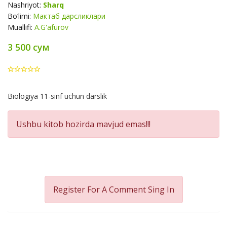
Nashriyot:
Sharq
Bo‘limi:
Мактаб дарсликлари
Muallifi:
A.G'afurov
3 500 сум
Product
Biologiya 11-sinf uchun darslik
Summery
Ushbu kitob hozirda mavjud emas!!!
Register For A Comment
Sing In