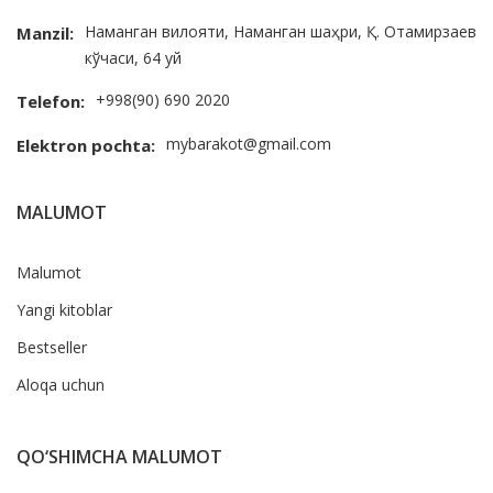
Наманган вилояти, Наманган шаҳри, Қ. Отамирзаев
Manzil:
кўчаси, 64 уй
+998(90) 690 2020
Telefon:
mybarakot@gmail.com
Elektron pochta:
MALUMOT
Malumot
Yangi kitoblar
Bestseller
Aloqa uchun
QO‘SHIMCHA MALUMOT