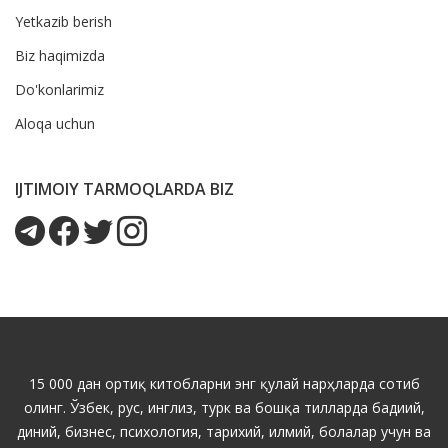
Yetkazib berish
Biz haqimizda
Do'konlarimiz
Aloqa uchun
IJTIMOIY TARMOQLARDA BIZ
15 000 дан ортиқ китобларни энг қулай нарҳларда сотиб
олинг. Ўзбек, рус, инглиз, турк ва бошқа тилларда бадиий,
диний, бизнес, психология, тарихий, илмий, болалар учун ва