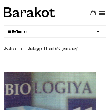
Bo‘limlar
Site
Bosh sahifa
Biologiya 11-sinf (А6, yumshoq)
Breadcrumb