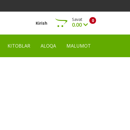
Savat
0
Kirish
0.00
KITOBLAR
ALOQA
MALUMOT
Ko‘rish