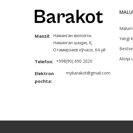
MAL
Malum
Наманган вилояти,
Manzil:
Yangi k
Наманган шаҳри, Қ.
Bestsel
Отамирзаев кўчаси, 64 уй
Aloqa 
+998(90) 690 2020
Telefon:
mybarakot@gmail.com
Elektron
pochta: