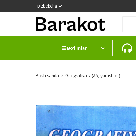
O'zbekcha
Bo‘limlar
Site
Bosh sahifa
Geografiya 7 (А5, yumshoq)
Breadcrumb