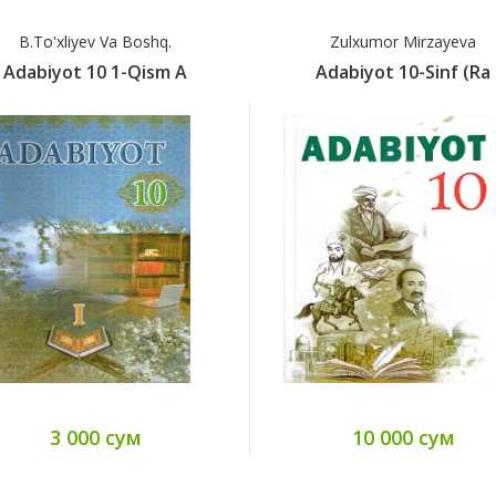
B.To'xliyev Va Boshq.
Zulxumor Mirzayeva
Adabiyot 10 1-Qism А
Adabiyot 10-Sinf (ra
3 000 сум
10 000 сум