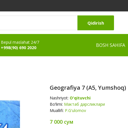
Qidirish
Bepul maslahat 24/7
BOSH SAHIFA
+998(90) 690 2020
Geografiya 7 (А5, Yumshoq)
Nashriyot:
O'qituvchi
Bo‘limi:
Мактаб дарсликлари
Muallifi:
P.G'ulomov
7 000 сум