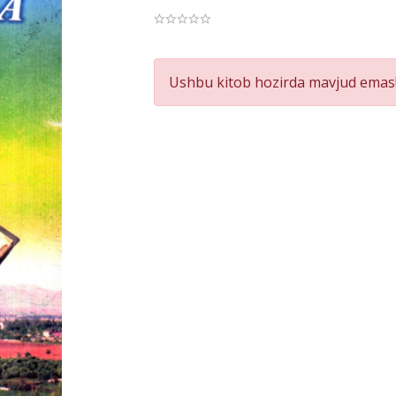
Product
Ushbu kitob hozirda mavjud emas!
Summery