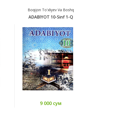
Boqijon To'xliyev Va Boshq
B.To'x
ADABIYOT 10-Sinf 1-Q
Adabiyo
9 000 сум
3