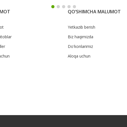
UMOT
QO‘SHIMCHA MALUMOT
ot
Yetkazib berish
itoblar
Biz haqimizda
ler
Do'konlarimiz
uchun
Aloqa uchun