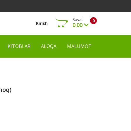
Savat
0
Kirish
0.00
KITOBLAR
ALOQA
MALUMOT
Ko‘rish
hoq)