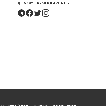
IJTIMOIY TARMOQLARDA BIZ
ий, диний, бизнес, психология, тарихий, илмий,