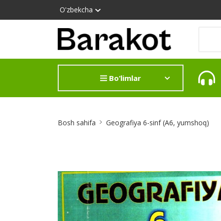
O'zbekcha
Bo‘limlar
Site
Bosh sahifa
Geografiya 6-sinf (А6, yumshoq)
Breadcrumb