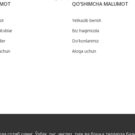
UMOT
QO‘SHIMCHA MALUMOT
ot
Yetkazib berish
itoblar
Biz haqimizda
ler
Do'konlarimiz
uchun
Aloqa uchun
да сотиб олинг. Ўзбек, рус, инглиз, турк ва бошқа тилларда бади