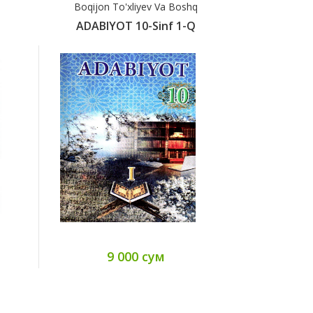
Boqijon To'xliyev Va Boshq
B.To'x
ADABIYOT 10-Sinf 1-Q
Adabiyo
9 000 сум
3