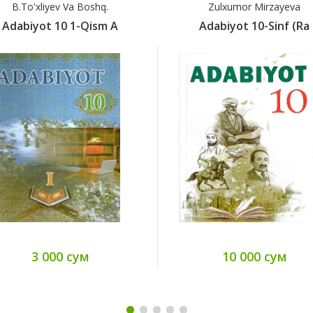
B.To'xliyev Va Boshq.
Zulxumor Mirzayeva
Adabiyot 10 1-Qism А
Adabiyot 10-Sinf (ra
3 000 сум
10 000 сум