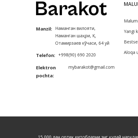
MAL
Malum
Наманган вилояти,
Manzil:
Yangi k
Наманган шаҳри, Қ.
Bestsel
Отамирзаев кўчаси, 64 уй
Aloqa 
+998(90) 690 2020
Telefon:
mybarakot@gmail.com
Elektron
pochta:
15 000 дан ортиқ китобларни энг қулай нарҳлар