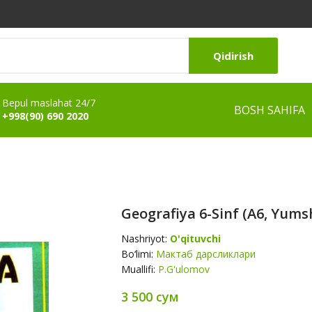
Qidirish
Bepul maslahat 24/7
BOSH SAHIFA
+998(90) 690 2020
Geografiya 6-Sinf (А6, Yums
Nashriyot:
O'qituvchi
Bo‘limi:
Мактаб дарсликлари
Muallifi:
P.G'ulomov
3 500 сум