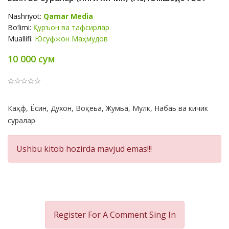
Nashriyot:
Qamar Media
Bo‘limi:
Қуръон ва тафсирлар
Muallifi:
Юсуфжон Маҳмудов
10 000 сум
Product
Каҳф, Ёсин, Духон, Воқеьа, Жумьа, Мулк, Набаь ва кичик
Summery
суралар
Ushbu kitob hozirda mavjud emas!!!
Register For A Comment
Sing In