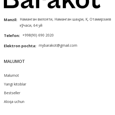
Наманган вилояти, Наманган шаҳри, Қ. Отамирзаев
Manzil:
кўчаси, 64 уй
+998(90) 690 2020
Telefon:
mybarakot@gmail.com
Elektron pochta:
MALUMOT
Malumot
Yangi kitoblar
Bestseller
Aloqa uchun