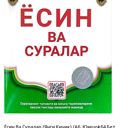
Ёсин Ва Суралар (янги Кичик) (А6, Юмшоқ) 64 Бет