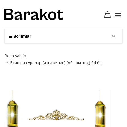
Bo‘limlar
Site
Bosh sahifa
Breadcrumb
Ёсин ва суралар (янги кичик) (А6, юмшоқ) 64 бет