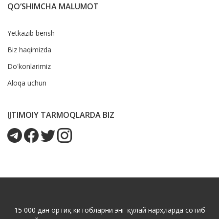
QO‘SHIMCHA MALUMOT
Yetkazib berish
Biz haqimizda
Do'konlarimiz
Aloqa uchun
IJTIMOIY TARMOQLARDA BIZ
15 000 дан ортиқ китобларни энг қулай нарҳларда сотиб