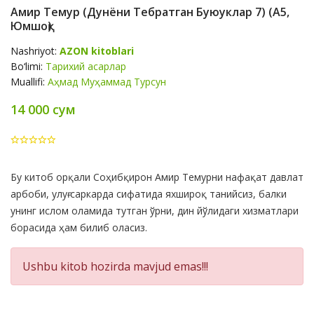
Амир Темур (дунёни Тебратган Буюуклар 7) (А5,
Юмшоқ)
Nashriyot:
AZON kitoblari
Bo‘limi:
Тарихий асарлар
Muallifi:
Аҳмад Муҳаммад Турсун
14 000 сум
Product
Бу китоб орқали Соҳибқирон Амир Темурни нафақат давлат
Summery
арбоби, улуғ саркарда сифатида яхшироқ танийсиз, балки
унинг ислом оламида тутган ўрни, дин йўлидаги хизматлари
борасида ҳам билиб оласиз.
Ushbu kitob hozirda mavjud emas!!!