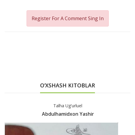
Register For A Comment
Sing In
O‘XSHASH KITOBLAR
Uilyam Herndon, Jessi Ueyk
hir
Abraham Linkoln А5 Q