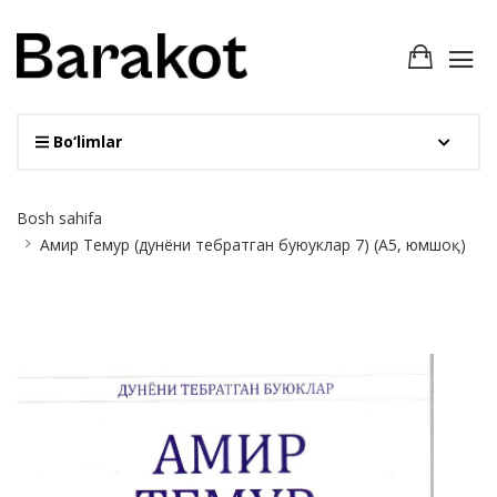
Bo‘limlar
Site
Bosh sahifa
Breadcrumb
Амир Темур (дунёни тебратган буюуклар 7) (А5, юмшоқ)