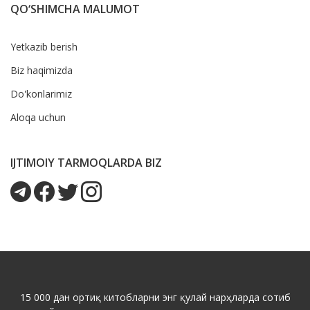
QO‘SHIMCHA MALUMOT
Yetkazib berish
Biz haqimizda
Do'konlarimiz
Aloqa uchun
IJTIMOIY TARMOQLARDA BIZ
15 000 дан ортиқ китобларни энг қулай нарҳларда сотиб