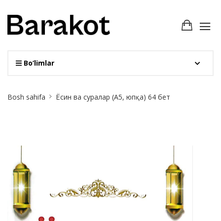
Bo‘limlar
Site
Bosh sahifa
Ёсин ва суралар (А5, юпқа) 64 бет
Breadcrumb