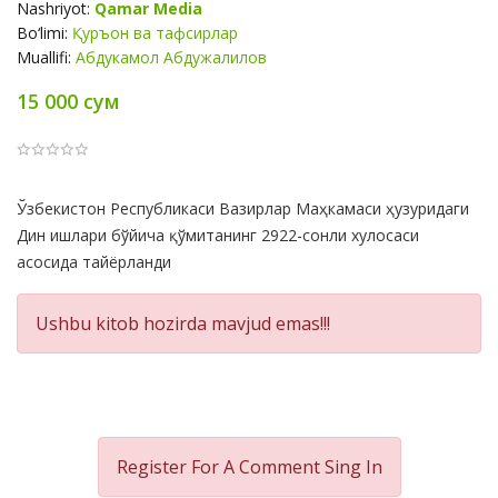
Nashriyot:
Qamar Media
Bo‘limi:
Қуръон ва тафсирлар
Muallifi:
Абдукамол Абдужалилов
15 000 сум
Product
Ўзбекистон Республикаси Вазирлар Маҳкамаси ҳузуридаги
Summery
Дин ишлари бўйича қўмитанинг 2922-сонли хулосаси
асосида тайёрланди
Ushbu kitob hozirda mavjud emas!!!
Register For A Comment
Sing In