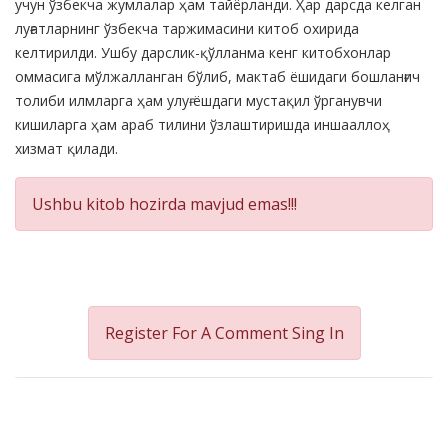
учун ўзбекча жумлалар ҳам тайёрланди. Ҳар дарсда келган
луғатларнинг ўзбекча таржимасини китоб охирида
келтирилди. Ушбу дарслик-қўлланма кенг китобхонлар
оммасига мўлжалланган бўлиб, мактаб ёшидаги бошланғич
толиби илмларга ҳам улуғ ёшдаги мустақил ўрганувчи
кишиларга ҳам араб тилини ўзлаштиришда иншааллоҳ
хизмат қилади.
Ushbu kitob hozirda mavjud emas!!!
Register For A Comment
Sing In