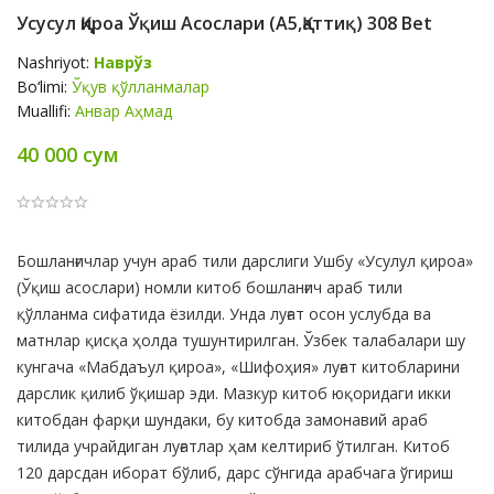
Усусул Қироа Ўқиш Асослари (A5,қаттиқ) 308 Bet
Nashriyot:
Наврўз
Bo‘limi:
Ўқув қўлланмалар
Muallifi:
Анвар Аҳмад
40 000 сум
Product
Бошланғичлар учун араб тили дарслиги Ушбу «Усулул қироа»
Summery
(Ўқиш асослари) номли китоб бошланғич араб тили
қўлланма сифатида ёзилди. Унда луғат осон услубда ва
матнлар қисқа ҳолда тушунтирилган. Ўзбек талабалари шу
кунгача «Мабдаъул қироа», «Шифоҳия» луғат китобларини
дарслик қилиб ўқишар эди. Мазкур китоб юқоридаги икки
китобдан фарқи шундаки, бу китобда замонавий араб
тилида учрайдиган луғатлар ҳам келтириб ўтилган. Китоб
120 дарсдан иборат бўлиб, дарс сўнгида арабчага ўгириш