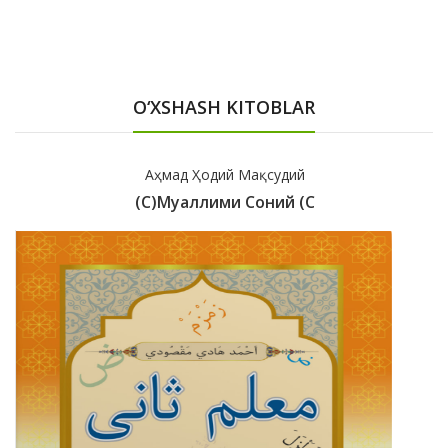
O‘XSHASH KITOBLAR
Аҳмад Ҳодий Мақсудий
(с)Муаллими Соний (с