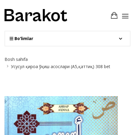
Bo‘limlar
Site
Bosh sahifa
Breadcrumb
Усусул қироа ўқиш асослари (A5,қаттиқ) 308 bet