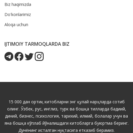
Biz haqimizda
Do'konlarimiz
Aloqa uchun
IJTIMOIY TARMOQLARDA BIZ
15 000 дан ортиқ китобларни энг қулай нарҳларда сотиб
олинг. Ўзбек, рус, инглиз, турк ва бошқа тилларда бадиий,
диний, бизнес, психология, тарихий, илмий, болалар учун ва
яна бошқа кўплаб йўналишдаги китобларга буюртма беринг.
Дунёнинг исталган нуқтасига етказиб берамиз.