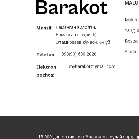
MAL
Malum
Наманган вилояти,
Manzil:
Yangi k
Наманган шаҳри, Қ.
Bestsel
Отамирзаев кўчаси, 64 уй
Aloqa 
+998(90) 690 2020
Telefon:
mybarakot@gmail.com
Elektron
pochta:
15 000 дан ортиқ китобларни энг қулай нарҳлар