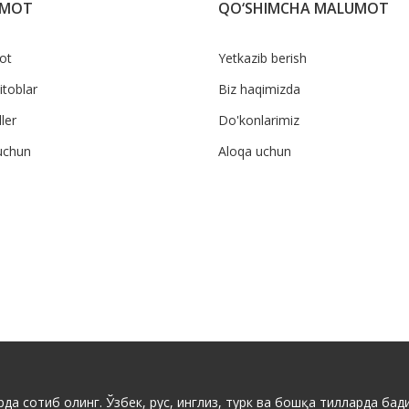
UMOT
QO‘SHIMCHA MALUMOT
ot
Yetkazib berish
itoblar
Biz haqimizda
ler
Do'konlarimiz
uchun
Aloqa uchun
да сотиб олинг. Ўзбек, рус, инглиз, турк ва бошқа тилларда бади