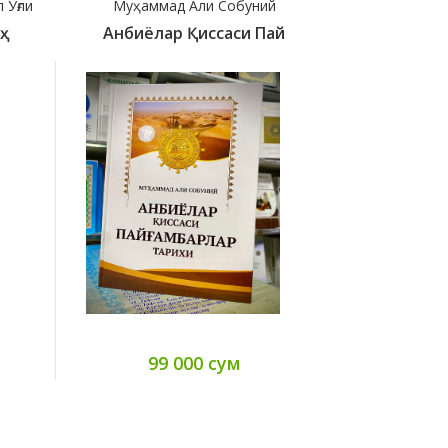
 Ўғли
Муҳаммад Али Собуний
Сафиюррах
Анбиёлар Қиссаси Пай
Ар-Раҳи
99 000 сум
14