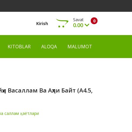
Savat
0
Kirish
0.00
KITOBLAR
ALOQA
MALUMOT
Ko‘rish
ҳи Васаллам Ва Аҳли Байт (А4.5,
ва саллам ҳаётлари