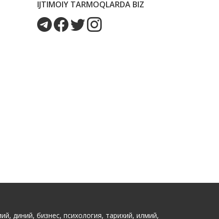
IJTIMOIY TARMOQLARDA BIZ
ий, диний, бизнес, психология, тарихий, илмий,