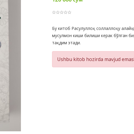
Product
Бу китоб Расулуллоҳ соллаллоҳу алайҳ
мусулмон киши билиши керак бўлган б
Summery
тақдим этади.
Ushbu kitob hozirda mavjud emas!