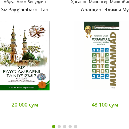
Абдул Азим Зиёуддин
Ҳасанов Мирносир Мирқобил
Siz Payg'ambarni Tan
Аллоҳнинг Элчиси Муҳ
20 000 сум
48 100 сум