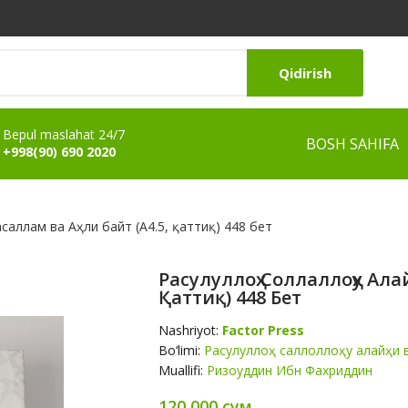
Qidirish
Bepul maslahat 24/7
BOSH SAHIFA
+998(90) 690 2020
саллам ва Аҳли байт (А4.5, қаттиқ) 448 бет
Расулуллоҳ Соллаллоҳу Алай
Қаттиқ) 448 Бет
Nashriyot:
Factor Press
Bo‘limi:
Расулуллоҳ саллоллоҳу алайҳи 
Muallifi:
Ризоуддин Ибн Фахриддин
120 000 сум