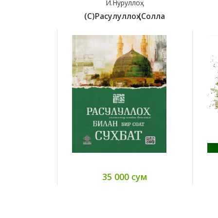
И.Нуруллоҳ
(с)Расулуллоҳ (солла
35 000 сум