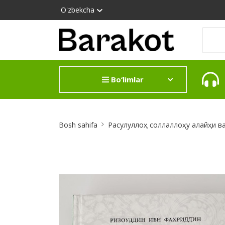
O'zbekcha
Bo‘limlar
Site
Bosh sahifa
Расулуллоҳ соллаллоҳу алайҳи ва
Breadcrumb