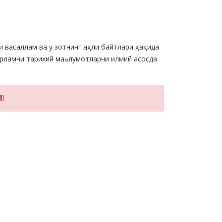
и васаллам ва у зотнинг аҳли байтлари ҳақида
ирламчи тарихий маьлумотларни илмий асосда
!!