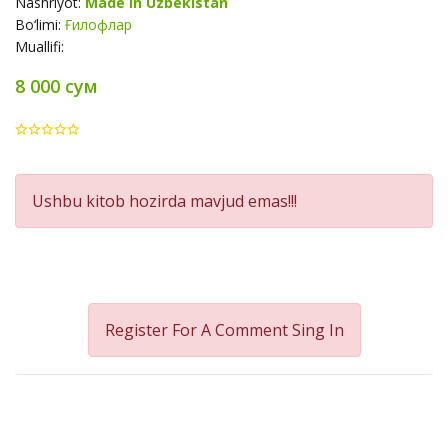
Nashriyot:
Made in Uzbekistan
Bo‘limi:
Ғилофлар
Muallifi:
8 000 сум
Product
Ushbu kitob hozirda mavjud emas!!!
Summery
Register For A Comment
Sing In