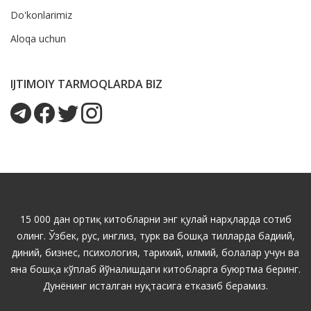
Do'konlarimiz
Aloqa uchun
IJTIMOIY TARMOQLARDA BIZ
15 000 дан ортиқ китобларни энг қулай нарҳларда сотиб
олинг. Ўзбек, рус, инглиз, турк ва бошқа тилларда бадиий,
диний, бизнес, психология, тарихий, илмий, болалар учун ва
яна бошқа кўплаб йўналишдаги китобларга буюртма беринг.
Дунёнинг исталган нуқтасига етказиб берамиз.