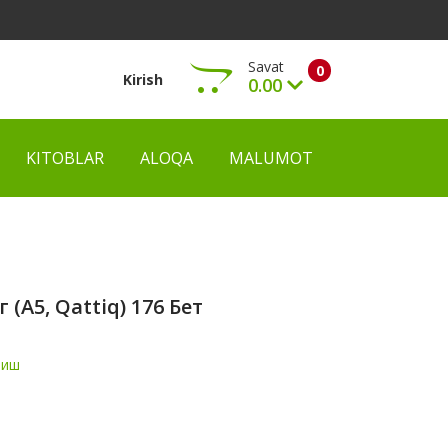
Savat
0
Kirish
0.00
KITOBLAR
ALOQA
MALUMOT
Ko‘rish
(А5, Qattiq) 176 Бет
ниш