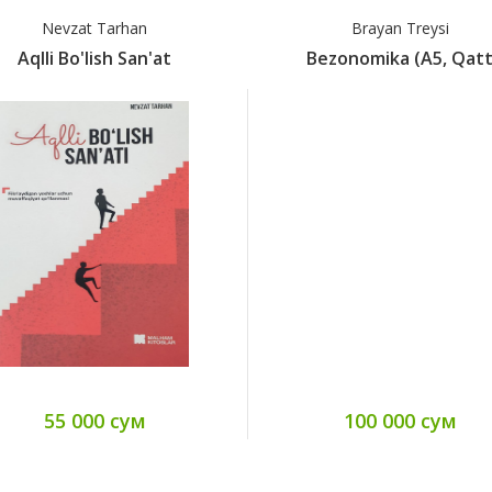
Nevzat Tarhan
Brayan Treysi
Aqlli Bo'lish San'at
Bezonomika (А5, Qat
55 000 сум
100 000 сум