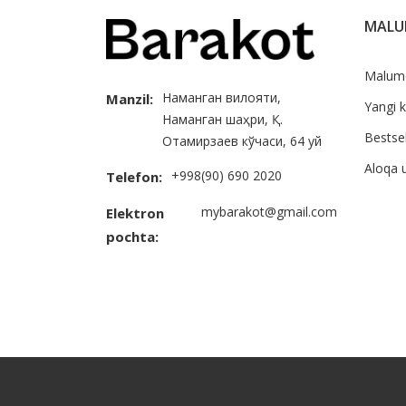
MAL
Malum
Наманган вилояти,
Manzil:
Yangi k
Наманган шаҳри, Қ.
Bestsel
Отамирзаев кўчаси, 64 уй
Aloqa 
+998(90) 690 2020
Telefon:
mybarakot@gmail.com
Elektron
pochta: