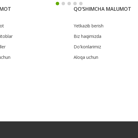
UMOT
QO‘SHIMCHA MALUMOT
ot
Yetkazib berish
itoblar
Biz haqimizda
ler
Do'konlarimiz
uchun
Aloqa uchun