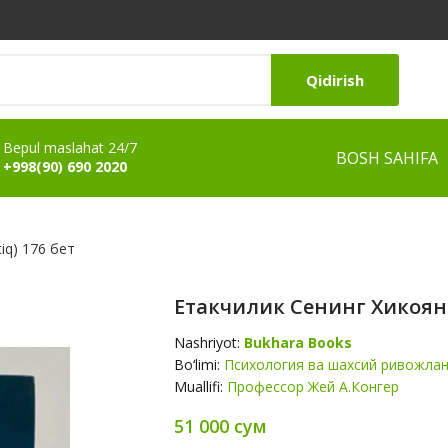
Qidirish
Bepul maslahat 24/7
BOSH SAHIFA
+998(90) 690 2020
iq) 176 бет
Етакчилик Сенинг Хикоянг 
Nashriyot:
Bukhara Books
Bo‘limi:
Психология ва шахсий ривожла
Muallifi:
Профессор Жей А.Конгер
51 000 сум