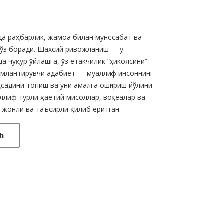
да раҳбарлик, жамоа билан муносабат ва
сўз боради. Шахсий ривожланиш — у
а чуқур ўйлашга, ўз етакчилик “ҳикоясини”
омлантирувчи адабиёт — муаллиф инсоннинг
ақсадини топиш ва уни амалга ошириш йўлини
аллиф турли ҳаётий мисоллар, воқеалар ва
жонли ва таъсирли қилиб ёритган.
h