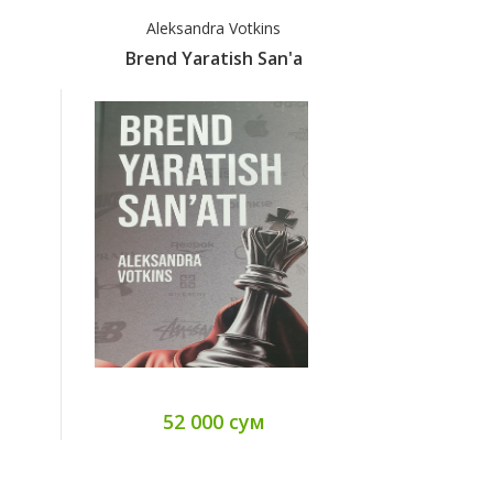
Aleksandra Votkins
M
t
Brend Yaratish San'a
BU Send
52 000 сум
52