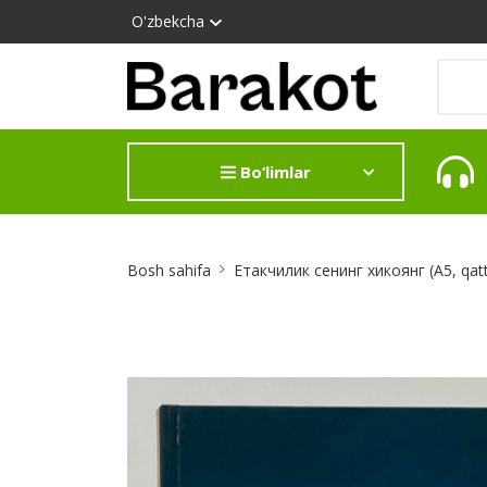
O'zbekcha
Bo‘limlar
Site
Bosh sahifa
Етакчилик сенинг хикоянг (А5, qatt
Breadcrumb