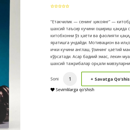
Product
“Етакчилик — сенинг ҳикоянг” — китоб
шахсий таъсир кучини ошириш ҳақида 
Summery
китобхонни ўз ҳаёти ва фаолияти ҳақид
яратишга ундайди. Мотивацион ва илҳ
ички кучини англаш, ўзининг ҳаётий м
кўрсатади. Асар бадиий эмас, лекин му
шахсий тажрибалар орқали мавзуларни 
+
Savatga Qo‘shis
Soni
Sevimlilarga qo‘shish