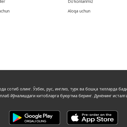
ler
Do'konlarimiz
uchun
Aloqa uchun
да сотиб олинг. Ўзбек, рус, инглиз, турк ва бошқа тилларда бади
ўплаб йўналишдаги китобларга буюртма беринг. Дунёнинг исталга