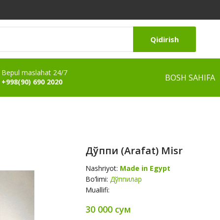
Qidirish
Bepul maslahat 24/7
BOSH SAHIFA
+998(90) 690 2020
Дўппи (Arafat) Misr
Nashriyot:
Made in Egypt
Bo‘limi:
Дўппилар
Muallifi:
30 000 сум