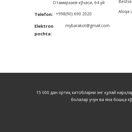
Bestsel
Отамирзаев кўчаси, 64 уй
Aloqa 
+998(90) 690 2020
Telefon:
mybarakot@gmail.com
Elektron
pochta:
15 000 дан ортиқ китобларни энг қулай нарҳлар
болалар учун ва яна бошқа к