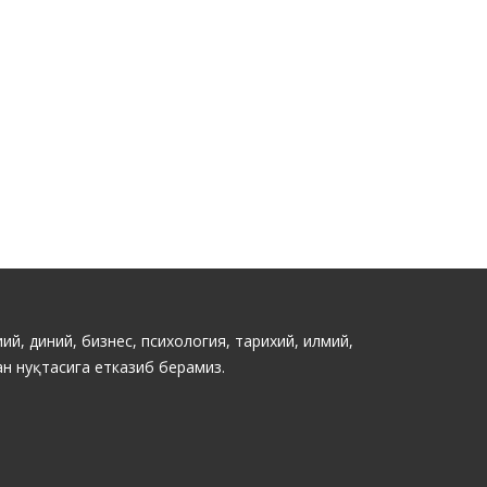
ий, диний, бизнес, психология, тарихий, илмий,
н нуқтасига етказиб берамиз.