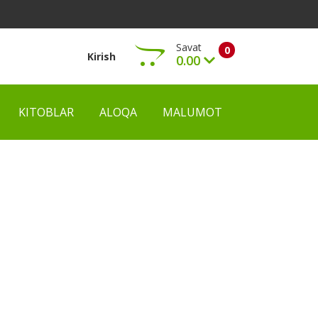
Savat
0
Kirish
0.00
KITOBLAR
ALOQA
MALUMOT
Ko‘rish