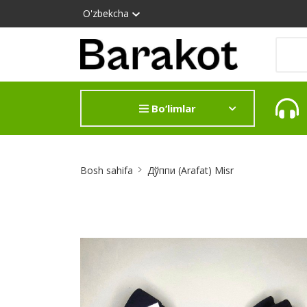
O'zbekcha
Bo‘limlar
Site
Bosh sahifa
Дўппи (Arafat) Misr
Breadcrumb