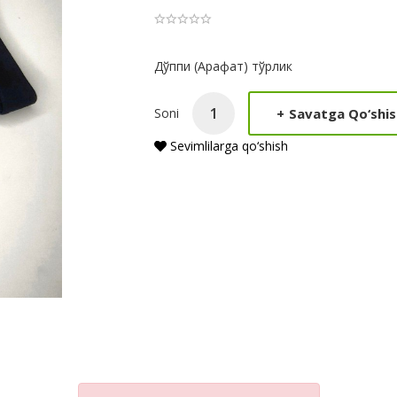
Product
Дўппи (Арафат) тўрлик
Summery
+
Savatga Qo‘shis
Soni
Sevimlilarga qo‘shish