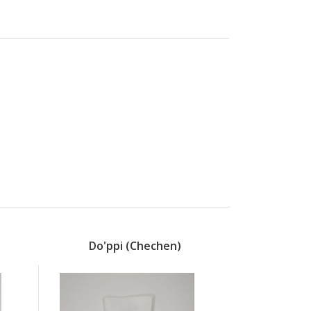
Do'ppi (chechen)
Do'ppi 