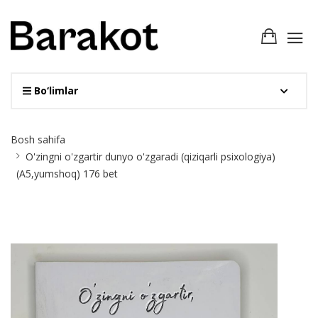
Bo‘limlar
Site
Bosh sahifa
Breadcrumb
O'zingni o'zgartir dunyo o'zgaradi (qiziqarli psixologiya)
(A5,yumshoq) 176 bet