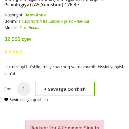
Psixologiya) (A5,yumshoq) 176 Bet
Nashriyot:
Best-Book
Bo‘limi:
Психология ва шахсий ривожланиш
Muallifi:
Пол Экман
32 000 сум
Product
Ichimizdagi boʻshliq, ruhiy charchoq va mavhumlik hissini yengish
Summery
san'ati
+
Savatga Qo‘shish
Soni
Sevimlilarga qo‘shish
Register For A Comment
Sing In