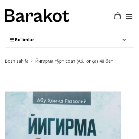
Bo‘limlar
Site
Bosh sahifa
Йигирма тўрт соат (А6, юпқа) 48 бет
Breadcrumb