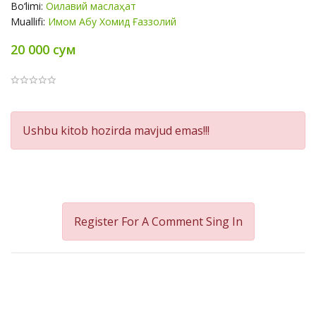
Bo‘limi:
Оилавий маслаҳат
Muallifi:
Имом Абу Хомид Ғаззолий
20 000 сум
Product
Ushbu kitob hozirda mavjud emas!!!
Summery
Register For A Comment
Sing In