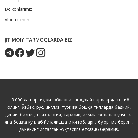
Do'konlarimiz
Aloqa uchun
IJTIMOIY TARMOQLARDA BIZ
15 000 дан ортиқ китобларни энг қулай нарҳларда сотиб
олинг. Ўзбек, рус, инглиз, турк ва бошқа тилларда бадиий,
диний, бизнес, психология, тарихий, илмий, болалар учун ва
яна бошқа кўплаб йўналишдаги китобларга буюртма беринг.
Дунёнинг исталган нуқтасига етказиб берамиз.