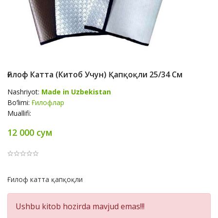
Ғилоф Катта (китоб Учун) Қапқоқли 25/34 См
Nashriyot:
Made in Uzbekistan
Bo‘limi:
Ғилофлар
Muallifi:
12 000 сум
Product
Ғилоф катта қапқоқли
Summery
Ushbu kitob hozirda mavjud emas!!!