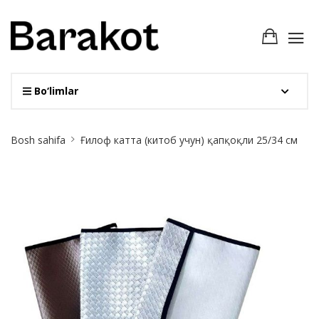
Bo‘limlar
Site
Bosh sahifa
Ғилоф катта (китоб учун) қапқоқли 25/34 см
Breadcrumb