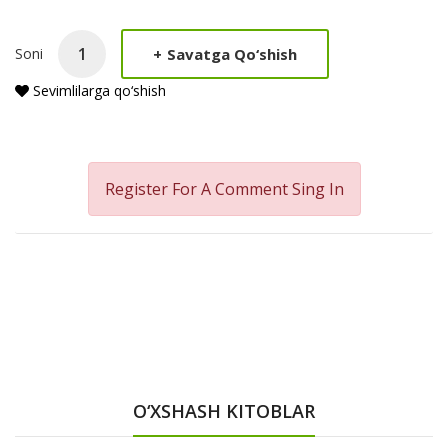
Product
+
Savatga Qo‘shish
Soni
Summery
Sevimlilarga qo‘shish
Register For A Comment
Sing In
O‘XSHASH KITOBLAR