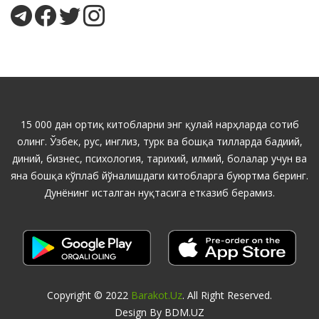
15 000 дан ортиқ китобларни энг қулай нарҳларда сотиб
олинг. Ўзбек, рус, инглиз, турк ва бошқа тилларда бадиий,
диний, бизнес, психология, тарихий, илмий, болалар учун ва
яна бошқа кўплаб йўналишдаги китобларга буюртма беринг.
Дунёнинг исталган нуқтасига етказиб берамиз.
Copyright © 2022
Barakot.uz
. All Right Reserved.
Design By BDM.UZ