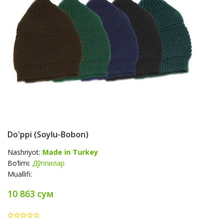
Do'ppi (Soylu-Bobon)
Nashriyot:
Made in Turkey
Bo‘limi:
Дўппилар
Muallifi:
10 863 сум