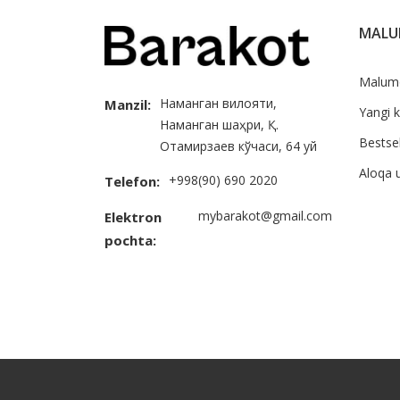
MAL
Malum
Наманган вилояти,
Manzil:
Yangi k
Наманган шаҳри, Қ.
Bestsel
Отамирзаев кўчаси, 64 уй
Aloqa 
+998(90) 690 2020
Telefon:
mybarakot@gmail.com
Elektron
pochta: