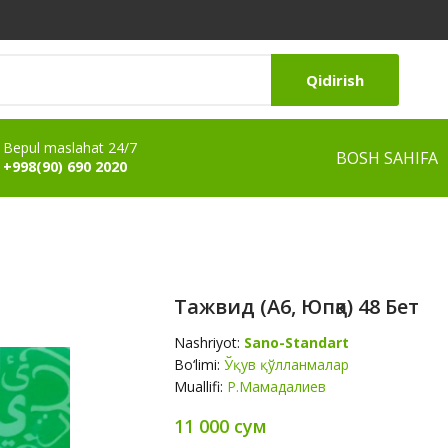
Qidirish
Bepul maslahat 24/7
BOSH SAHIFA
+998(90) 690 2020
Тажвид (А6, Юпқа) 48 Бет
Nashriyot:
Sano-Standart
Bo‘limi:
Ўқув қўлланмалар
Muallifi:
Р.Мамадалиев
11 000 сум