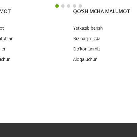
UMOT
QO‘SHIMCHA MALUMOT
ot
Yetkazib berish
itoblar
Biz haqimizda
ler
Do'konlarimiz
uchun
Aloqa uchun