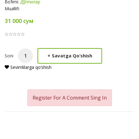
Bo‘limi:
Дўппилар
Muallifi:
31 000 сум
Product
+
Savatga Qo‘shish
Soni
Summery
Sevimlilarga qo‘shish
Register For A Comment
Sing In