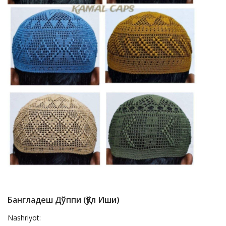
Бангладеш Дўппи (қўл Иши)
Nashriyot: