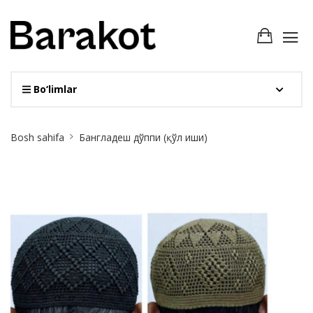
Bo‘limlar
Site
Bosh sahifa
Бангладеш дўппи (қўл иши)
Breadcrumb