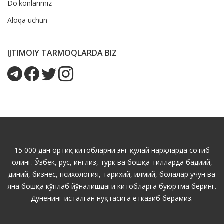
Do'konlarimiz
Aloqa uchun
IJTIMOIY TARMOQLARDA BIZ
15 000 дан ортиқ китобларни энг қулай нарҳларда сотиб
олинг. Ўзбек, рус, инглиз, турк ва бошқа тилларда бадиий,
диний, бизнес, психология, тарихий, илмий, болалар учун ва
яна бошқа кўплаб йўналишдаги китобларга буюртма беринг.
Дунёнинг исталган нуқтасига етказиб берамиз.