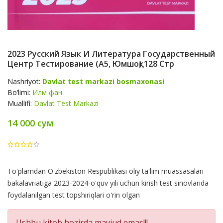
2023 Русский Язык И Литература Государственный
Центр Тестирование (А5, Юмшоқ) 128 Стр
Nashriyot:
Davlat test markazi bosmaxonasi
Bo‘limi:
Илм фан
Muallifi:
Davlat Test Markazi
14 000 сум
Product
To'plamdan O'zbekiston Respublikasi oliy ta'lim muassasalari
Summery
bakalavriatiga 2023-2024-o'quv yili uchun kirish test sinovlarida
foydalanilgan test topshiriqlari o'rin olgan
Ushbu kitob hozirda mavjud emas!!!