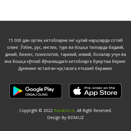
15 000 дан ортиқ китобларни энг қулай нарҳларда сотиб
олинг. Ўзбек, рус, инглиз, турк ва бошқа тилларда бадиий,
диний, бизнес, психология, тарихий, илмий, болалар учун ва
яна бошқа кўплаб йўналишдаги китобларга буюртма беринг.
Дунёнинг исталган нуқтасига етказиб берамиз.
Copyright © 2022
Barakot.uz
. All Right Reserved.
Design By BDM.UZ