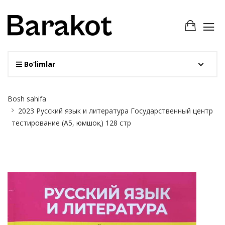
Bo‘limlar
Site
Bosh sahifa
Breadcrumb
2023 Русский язык и литература Государственный центр
тестирование (А5, юмшоқ) 128 стр