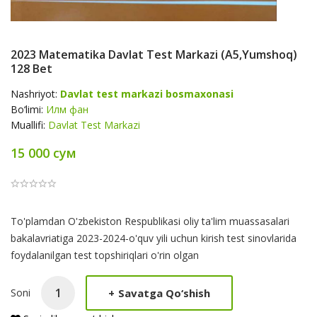
2023 Matematika Davlat Test Markazi (A5,yumshoq)
128 Bet
Nashriyot:
Davlat test markazi bosmaxonasi
Bo‘limi:
Илм фан
Muallifi:
Davlat Test Markazi
15 000 сум
Product
To'plamdan O'zbekiston Respublikasi oliy ta'lim muassasalari
Summery
bakalavriatiga 2023-2024-o'quv yili uchun kirish test sinovlarida
foydalanilgan test topshiriqlari o'rin olgan
+
Savatga Qo‘shish
Soni