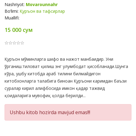
Nashriyot:
Movarounnahr
Bo‘limi:
Қуръон ва тафсирлар
Muallifi:
15 000 сум
Product
Қуръон мўминларга шифо ва нажот манбаидир. Уни
Summery
ўрганиш.тиловат қилиш энг улуғ ибодат ҳисобланади.Шунга
кўра, ушбу китобда араб тилини билмайдигон
китобхонларга талабига биноан Қуръони каримдан баъзи
суралар кирил алифбосида имкон қадар тажвид
қоидаларига мувофиқ ҳолда берилди...
Ushbu kitob hozirda mavjud emas!!!