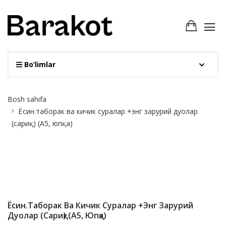
Bo‘limlar
Site
Bosh sahifa
Breadcrumb
Ёсин.таборак ва кичик суралар +энг зарурий дуолар
(сариқ) (А5, юпқа)
Ёсин.таборак Ва Кичик Суралар +энг Зарурий
Дуолар (сариқ) (А5, Юпқа)