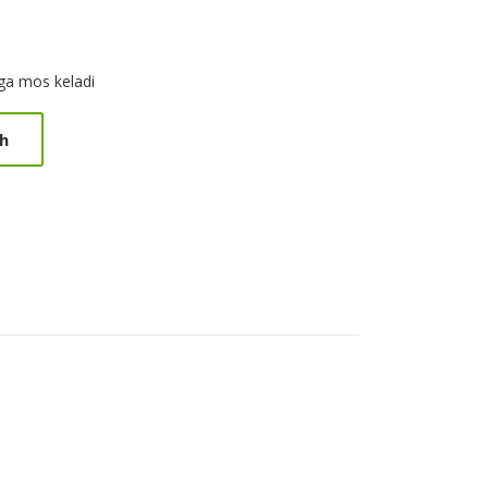
iga mos keladi
h