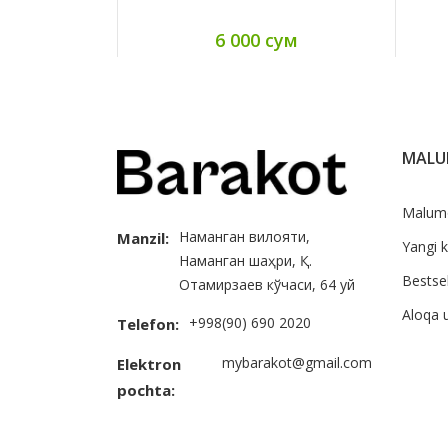
6 000 сум
MAL
Malum
Наманган вилояти,
Manzil:
Yangi k
Наманган шаҳри, Қ.
Bestsel
Отамирзаев кўчаси, 64 уй
Aloqa 
+998(90) 690 2020
Telefon:
mybarakot@gmail.com
Elektron
pochta: