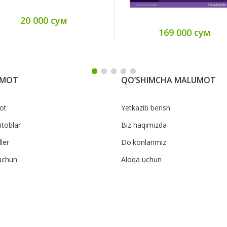
20 000 сум
169 000 сум
UMOT
QO‘SHIMCHA MALUMOT
ot
Yetkazib berish
itoblar
Biz haqimizda
ler
Do'konlarimiz
uchun
Aloqa uchun