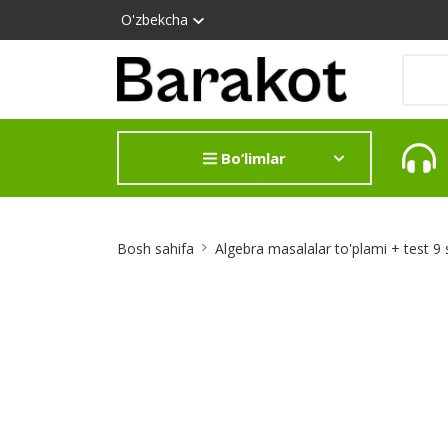
O'zbekcha
Bo‘limlar
Site
Bosh sahifa
Algebra masalalar to'plami + test 9
Breadcrumb