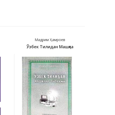
Мадрим Ҳамроев
Sha
Ўзбек Тилидан Машқла
1000 E