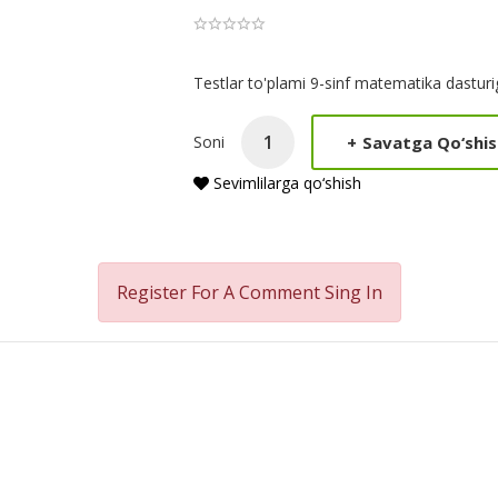
Product
Testlar to'plami 9-sinf matematika dastur
Summery
+
Savatga Qo‘shis
Soni
Sevimlilarga qo‘shish
Register For A Comment
Sing In