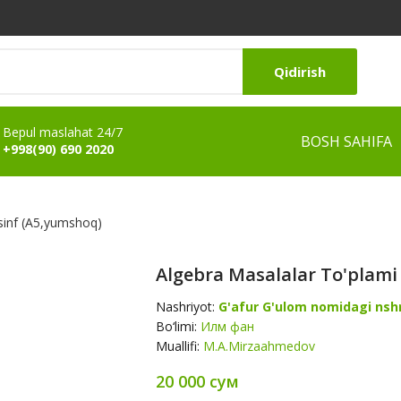
Qidirish
Bepul maslahat 24/7
BOSH SAHIFA
+998(90) 690 2020
 sinf (A5,yumshoq)
Algebra Masalalar To'plami 
Nashriyot:
G'afur G'ulom nomidagi nshr
Bo‘limi:
Илм фан
Muallifi:
M.A.Mirzaahmedov
20 000 сум