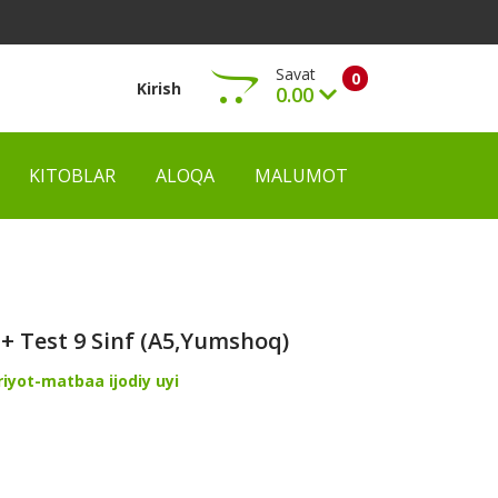
Savat
0
Kirish
0.00
KITOBLAR
ALOQA
MALUMOT
Ko‘rish
+ Test 9 Sinf (A5,yumshoq)
iyot-matbaa ijodiy uyi