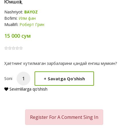
Юмшоқ)
Nashriyot:
BAYOZ
Bo‘limi:
Илм фан
Muallifi:
Роберт Грин
15 000 сум
Product
Ҳаётнинг кутилмаган зарбаларини қандай енгиш мумкин?
Summery
+
Savatga Qo‘shish
Soni
Sevimlilarga qo‘shish
Register For A Comment
Sing In