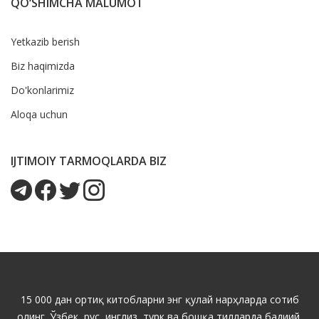
QO‘SHIMCHA MALUMOT
Yetkazib berish
Biz haqimizda
Do'konlarimiz
Aloqa uchun
IJTIMOIY TARMOQLARDA BIZ
15 000 дан ортиқ китобларни энг қулай нарҳларда сотиб
олинг. Ўзбек, рус, инглиз, турк ва бошқа тилларда бадиий,