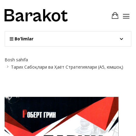
Bo‘limlar
Site
Bosh sahifa
Breadcrumb
Тарих Сабоқлари ва Ҳаёт Стратегиялари (А5, юмшоқ)