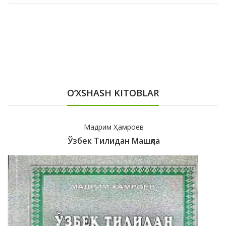
O‘XSHASH KITOBLAR
Мадрим Ҳамроев
Ўзбек Тилидан Машқла