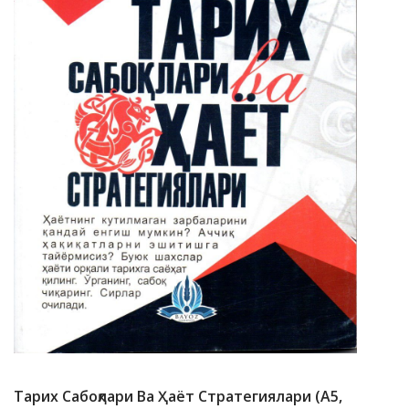
Тарих Сабоқлари Ва Ҳаёт Стратегиялари (А5,