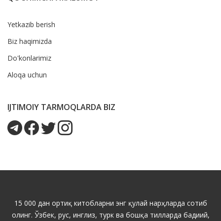
Yetkazib berish
Biz haqimizda
Do'konlarimiz
Aloqa uchun
IJTIMOIY TARMOQLARDA BIZ
15 000 дан ортиқ китобларни энг қулай нарҳларда сотиб
олинг. Ўзбек, рус, инглиз, турк ва бошқа тилларда бадиий,