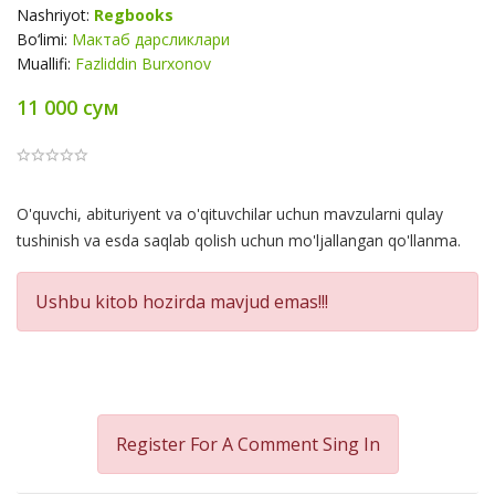
Nashriyot:
Regbooks
Bo‘limi:
Мактаб дарсликлари
Muallifi:
Fazliddin Burxonov
11 000 сум
Product
O'quvchi, abituriyent va o'qituvchilar uchun mavzularni qulay
Summery
tushinish va esda saqlab qolish uchun mo'ljallangan qo'llanma.
Ushbu kitob hozirda mavjud emas!!!
Register For A Comment
Sing In