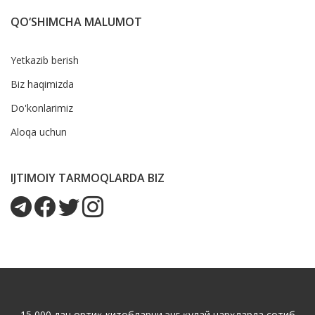
QO‘SHIMCHA MALUMOT
Yetkazib berish
Biz haqimizda
Do'konlarimiz
Aloqa uchun
IJTIMOIY TARMOQLARDA BIZ
15 000 дан ортиқ китобларни энг қулай нарҳларда сотиб