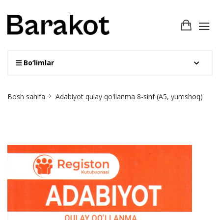
Bo‘limlar
Site
Bosh sahifa
Adabiyot qulay qo'llanma 8-sinf (А5, yumshoq)
Breadcrumb