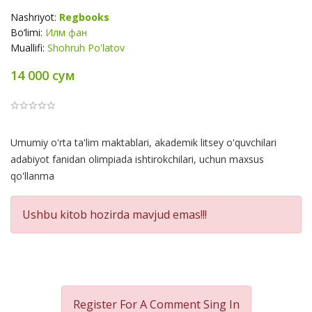
Nashriyot:
Regbooks
Bo‘limi:
Илм фан
Muallifi:
Shohruh Po'latov
14 000 сум
Product
Umumiy o'rta ta'lim maktablari, akademik litsey o'quvchilari
Summery
adabiyot fanidan olimpiada ishtirokchilari, uchun maxsus
qo'llanma
Ushbu kitob hozirda mavjud emas!!!
Register For A Comment
Sing In