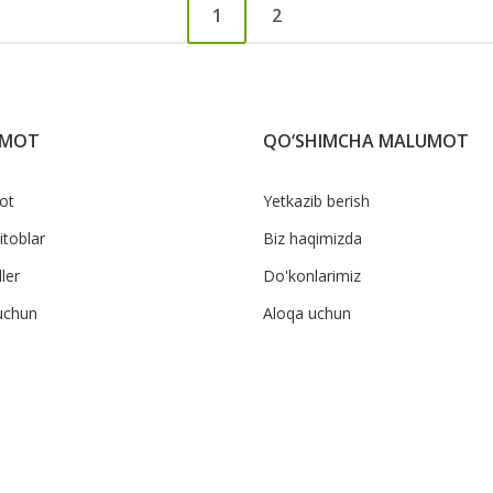
1
2
UMOT
QO‘SHIMCHA MALUMOT
ot
Yetkazib berish
itoblar
Biz haqimizda
ler
Do'konlarimiz
uchun
Aloqa uchun