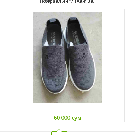
Пояфзал Янги (хаж Ва..
60 000 сум