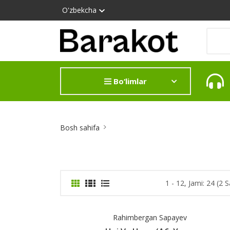
O'zbekcha
Bo‘limlar
Site
Bosh sahifa
Breadcrumb
1 - 12, Jami: 24 (2 S
Rahimbergan Sapayev