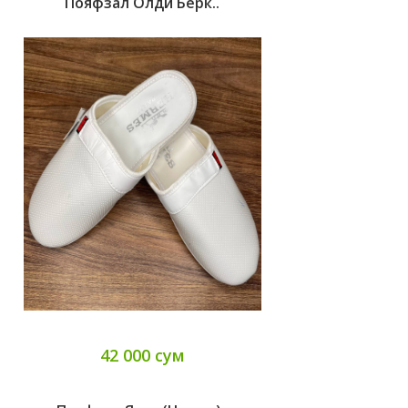
Пояфзал Олди Берк..
42 000 сум