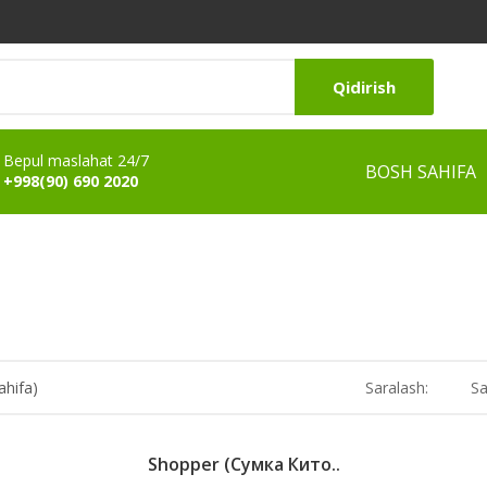
Qidirish
Bepul maslahat 24/7
BOSH SAHIFA
+998(90) 690 2020
ahifa)
Saralash:
Sa
Shopper (Сумка Кито..