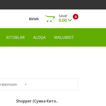
Savat
0
Kirish
0.00
KITOBLAR
ALOQA
MALUMOT
Ko‘rish
ralanmasin
Shopper (Сумка Кито..