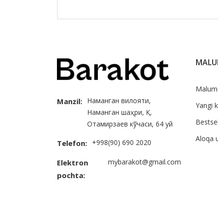
MAL
Malum
Наманган вилояти,
Manzil:
Yangi k
Наманган шаҳри, Қ.
Bestsel
Отамирзаев кўчаси, 64 уй
Aloqa 
+998(90) 690 2020
Telefon:
mybarakot@gmail.com
Elektron
pochta: