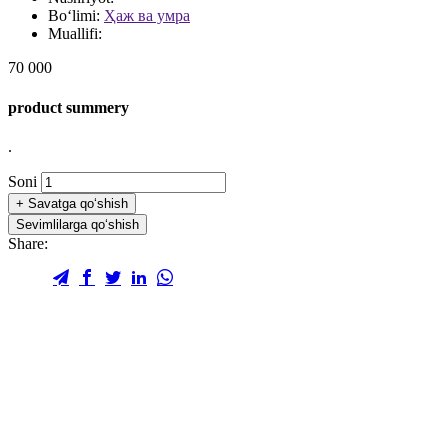
Bo‘limi:
Ҳаж ва умра
Muallifi:
70 000
product summery
.
Soni
+
Savatga qo‘shish
Sevimlilarga qo‘shish
Share: