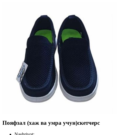
Пояфзал (хаж ва умра учун)скетчерс
Nashriyot: