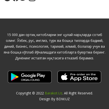
15 000 дан ортиқ китобларни энг қулай нарҳларда сотиб
олинг. Ўзбек, рус, инглиз, турк ва бошқа тилларда бадиий,
диний, бизнес, психология, тарихий, илмий, болалар учун ва
яна бошқа кўплаб йўналишдаги китобларга буюртма беринг.
Дунёнинг исталган нуқтасига етказиб берамиз.
Copyright © 2022
Barakot.uz
. All Right Reserved.
Design By BDM.UZ