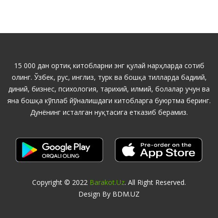
15 000 дан ортиқ китобларни энг қулай нарҳларда сотиб
олинг. Ўзбек, рус, инглиз, турк ва бошқа тилларда бадиий,
диний, бизнес, психология, тарихий, илмий, болалар учун ва
яна бошқа кўплаб йўналишдаги китобларга буюртма беринг.
Дунёнинг исталган нуқтасига етказиб берамиз.
Copyright © 2022
Barakot.uz
. All Right Reserved.
Design By BDM.UZ