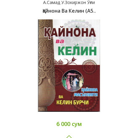
А.Самад У.Зокиржон Ўғли
Қайнона Ва Келин (А5..
6 000 сум