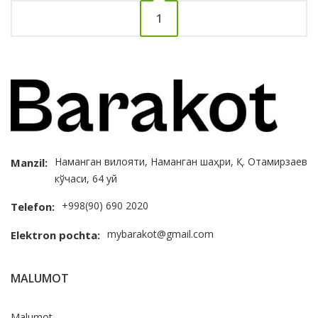
1
Наманган вилояти, Наманган шаҳри, Қ. Отамирзаев
Manzil:
кўчаси, 64 уй
+998(90) 690 2020
Telefon:
mybarakot@gmail.com
Elektron pochta:
MALUMOT
Malumot