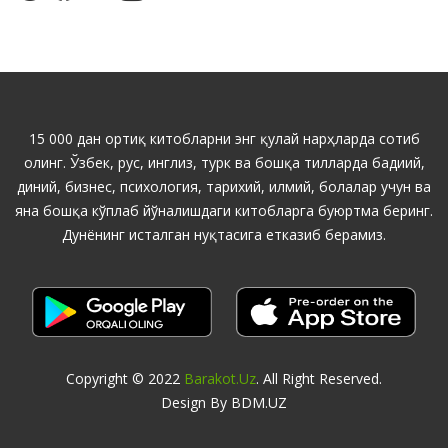
15 000 дан ортиқ китобларни энг қулай нарҳларда сотиб
олинг. Ўзбек, рус, инглиз, турк ва бошқа тилларда бадиий,
диний, бизнес, психология, тарихий, илмий, болалар учун ва
яна бошқа кўплаб йўналишдаги китобларга буюртма беринг.
Дунёнинг исталган нуқтасига етказиб берамиз.
Copyright © 2022
Barakot.uz
. All Right Reserved.
Design By BDM.UZ