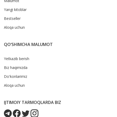
Malumot
Yangi kitoblar
Bestseller
Aloqa uchun
QO‘SHIMCHA MALUMOT
Yetkazib berish
Biz haqimizda
Do'konlarimiz
Aloqa uchun
IJTIMOIY TARMOQLARDA BIZ