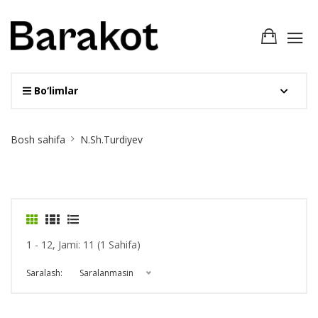
Bo‘limlar
Site
Bosh sahifa
N.Sh.Turdiyev
Breadcrumb
1 - 12, Jami: 11 (1 Sahifa)
Saralash:
Saralanmasin