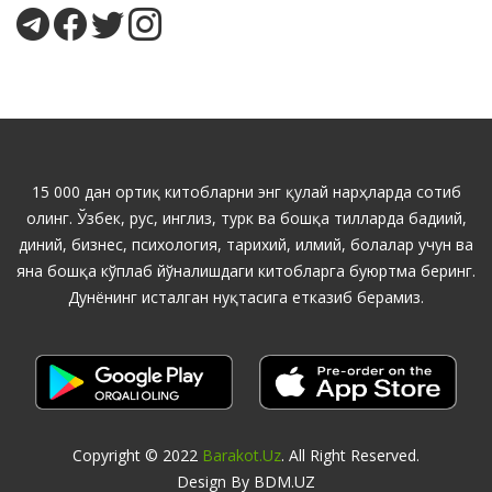
15 000 дан ортиқ китобларни энг қулай нарҳларда сотиб
олинг. Ўзбек, рус, инглиз, турк ва бошқа тилларда бадиий,
диний, бизнес, психология, тарихий, илмий, болалар учун ва
яна бошқа кўплаб йўналишдаги китобларга буюртма беринг.
Дунёнинг исталган нуқтасига етказиб берамиз.
Copyright © 2022
Barakot.uz
. All Right Reserved.
Design By BDM.UZ