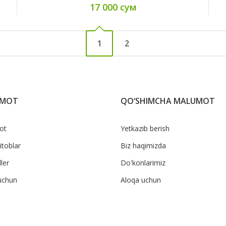
17 000 сум
1
2
UMOT
QO‘SHIMCHA MALUMOT
ot
Yetkazib berish
itoblar
Biz haqimizda
ler
Do'konlarimiz
uchun
Aloqa uchun