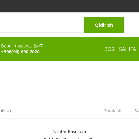
Qidirish
Bepul maslahat 24/7
BOSH SAHIFA
+998(90) 690 2020
ahifa)
Saralash:
Sa
Nilufar Rasulova