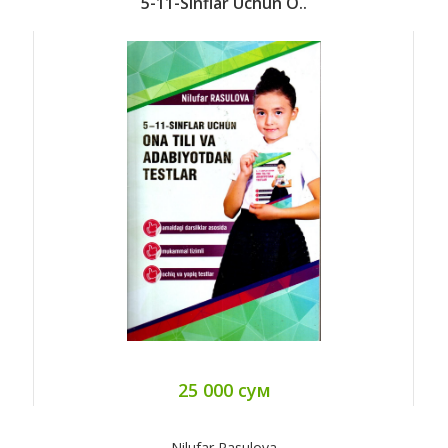
5-11-Sinflar Uchun O..
25 000 сум
Nilufar Rasulova