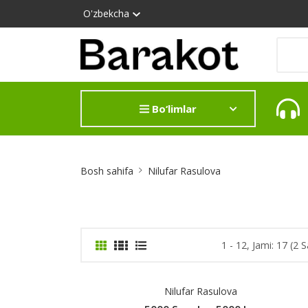
O'zbekcha
Bo‘limlar
Site
Bosh sahifa
Nilufar Rasulova
Breadcrumb
1 - 12, Jami: 17 (2 S
Nilufar Rasulova