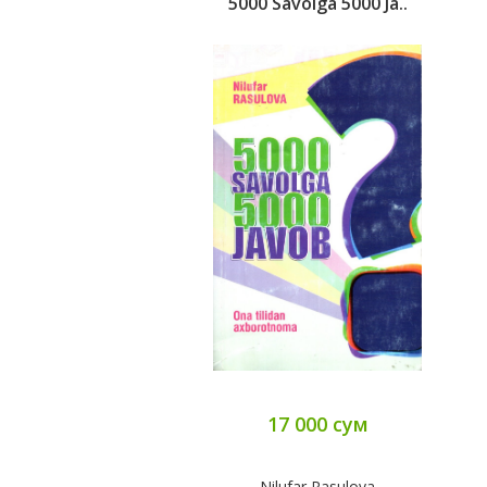
5000 Savolga 5000 Ja..
17 000 сум
Nilufar Rasulova