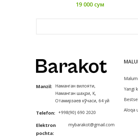
19 000 сум
MAL
Malum
Наманган вилояти,
Manzil:
Yangi k
Наманган шаҳри, Қ.
Bestsel
Отамирзаев кўчаси, 64 уй
Aloqa 
+998(90) 690 2020
Telefon:
mybarakot@gmail.com
Elektron
pochta: