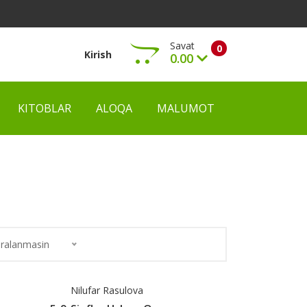
Savat
0
Kirish
0.00
KITOBLAR
ALOQA
MALUMOT
Ko‘rish
ralanmasin
Nilufar Rasulova