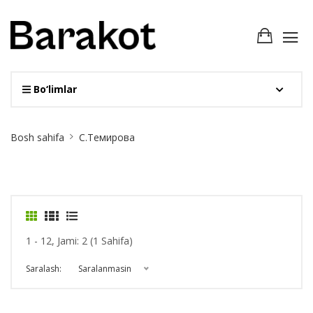
Bo‘limlar
Site
Bosh sahifa
С.Темирова
Breadcrumb
1 - 12, Jami: 2 (1 Sahifa)
Saralash:
Saralanmasin