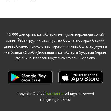
15 000 дан ортиқ китобларни энг қулай нарҳларда сотиб
олинг. Ўзбек, рус, инглиз, турк ва бошқа тилларда бадиий,
диний, бизнес, психология, тарихий, илмий, болалар учун ва
яна бошқа кўплаб йўналишдаги китобларга буюртма беринг.
Дунёнинг исталган нуқтасига етказиб берамиз.
Copyright © 2022
Barakot.uz
. All Right Reserved.
Design By BDM.UZ