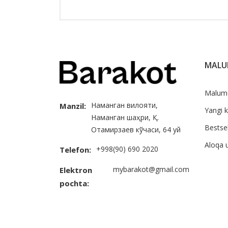
MAL
Malum
Наманган вилояти,
Manzil:
Yangi k
Наманган шаҳри, Қ.
Bestsel
Отамирзаев кўчаси, 64 уй
Aloqa 
+998(90) 690 2020
Telefon:
mybarakot@gmail.com
Elektron
pochta: