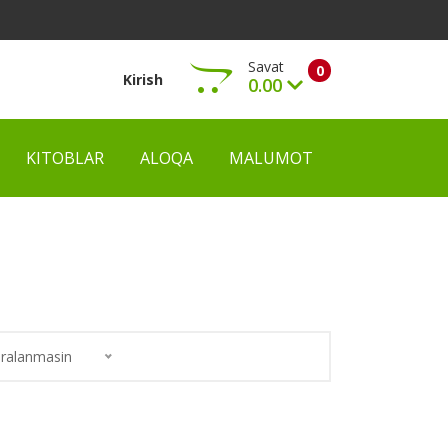
Savat
0
Kirish
0.00
KITOBLAR
ALOQA
MALUMOT
Ko‘rish
ralanmasin