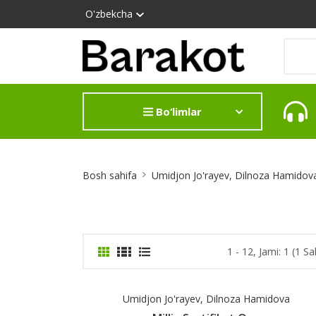
O'zbekcha
Bo‘limlar
Site
Bosh sahifa
Umidjon Jo'rayev, Dilnoza Hamidov
Breadcrumb
1 - 12, Jami: 1 (1 Sa
Umidjon Jo'rayev, Dilnoza Hamidova