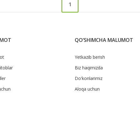
1
UMOT
QO‘SHIMCHA MALUMOT
ot
Yetkazib berish
itoblar
Biz haqimizda
ler
Do'konlarimiz
uchun
Aloqa uchun