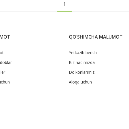
1
UMOT
QO‘SHIMCHA MALUMOT
ot
Yetkazib berish
itoblar
Biz haqimizda
ler
Do'konlarimiz
uchun
Aloqa uchun