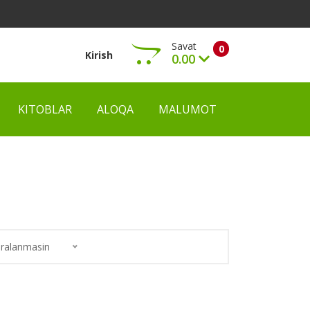
Savat
0
Kirish
0.00
KITOBLAR
ALOQA
MALUMOT
Ko‘rish
ralanmasin