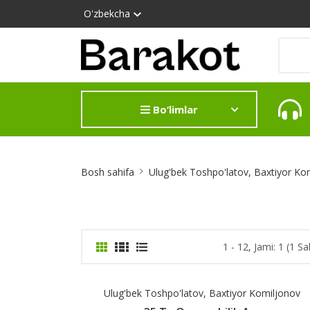
O'zbekcha
Bo‘limlar
Site
Bosh sahifa
Ulug'bek Toshpo'latov, Baxtiyor Ko
Breadcrumb
1 - 12, Jami: 1 (1 Sa
Ulug'bek Toshpo'latov, Baxtiyor Komiljonov