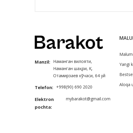
MAL
Malum
Наманган вилояти,
Manzil:
Yangi k
Наманган шаҳри, Қ.
Bestsel
Отамирзаев кўчаси, 64 уй
Aloqa 
+998(90) 690 2020
Telefon:
mybarakot@gmail.com
Elektron
pochta: