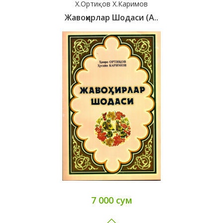
Х.Ортиқов Х.Каримов
Жавоҳирлар Шодаси (А..
7 000 сум