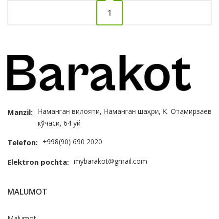
1
Наманган вилояти, Наманган шаҳри, Қ. Отамирзаев
Manzil:
кўчаси, 64 уй
+998(90) 690 2020
Telefon:
mybarakot@gmail.com
Elektron pochta:
MALUMOT
Malumot