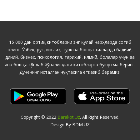
15 000 дан ортиқ китобларни энг қулай нарҳларда сотиб
олинг. Ўзбек, рус, инглиз, турк ва бошқа тилларда бадиий,
диний, бизнес, психология, тарихий, илмий, болалар учун ва
яна бошқа кўплаб йўналишдаги китобларга буюртма беринг.
Дунёнинг исталган нуқтасига етказиб берамиз.
Copyright © 2022
Barakot.uz
. All Right Reserved.
Design By BDM.UZ