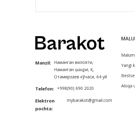
MAL
Malum
Наманган вилояти,
Manzil:
Yangi k
Наманган шаҳри, Қ.
Bestsel
Отамирзаев кўчаси, 64 уй
Aloqa 
+998(90) 690 2020
Telefon:
mybarakot@gmail.com
Elektron
pochta: