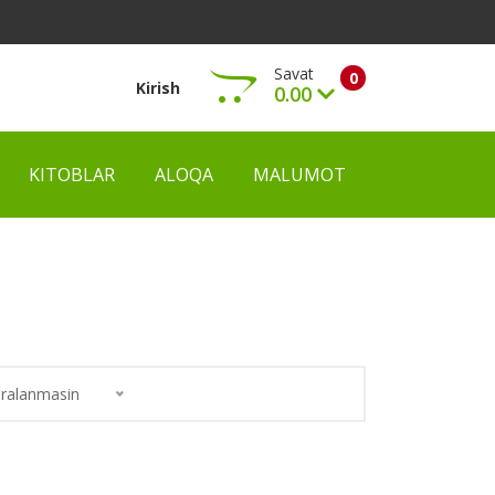
Savat
0
Kirish
0.00
KITOBLAR
ALOQA
MALUMOT
Ko‘rish
ralanmasin