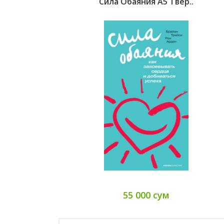
Сила Обаяния А5 Твер..
55 000 сум