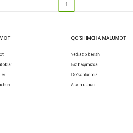
1
UMOT
QO‘SHIMCHA MALUMOT
ot
Yetkazib berish
itoblar
Biz haqimizda
ler
Do'konlarimiz
uchun
Aloqa uchun