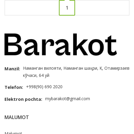
1
Наманган вилояти, Наманган шаҳри, Қ. Отамирзаев
Manzil:
кўчаси, 64 уй
+998(90) 690 2020
Telefon:
mybarakot@gmail.com
Elektron pochta:
MALUMOT
Malumot