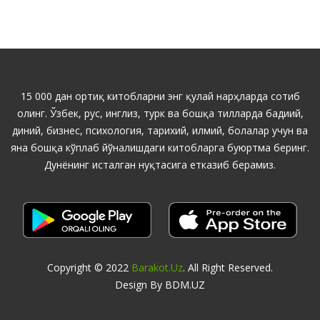
15 000 дан ортиқ китобларни энг қулай нарҳларда сотиб
олинг. Ўзбек, рус, инглиз, турк ва бошқа тилларда бадиий,
диний, бизнес, психология, тарихий, илмий, болалар учун ва
яна бошқа кўплаб йўналишдаги китобларга буюртма беринг.
Дунёнинг исталган нуқтасига етказиб берамиз.
Copyright © 2022
Barakot.uz
. All Right Reserved.
Design By BDM.UZ