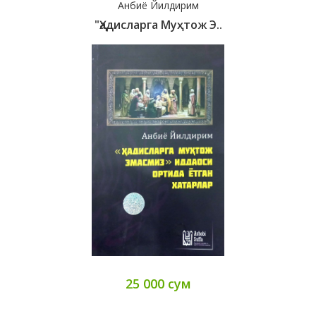
Анбиё Йилдирим
"Ҳадисларга Муҳтож Э..
25 000 сум