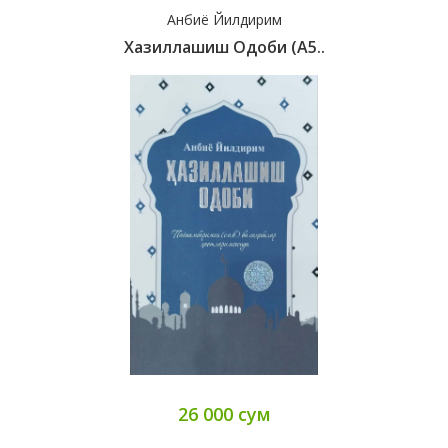
Анбиё Йилдирим
Хазиллашиш Одоби (А5..
26 000 сум