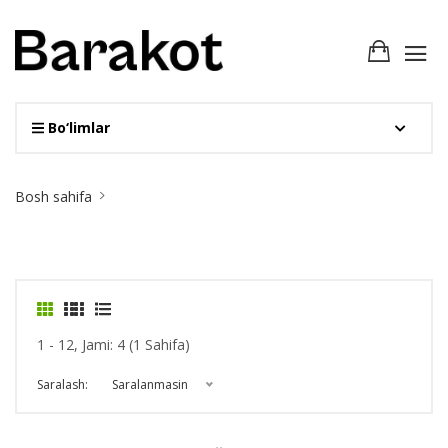
Bo‘limlar
Site
Bosh sahifa
Breadcrumb
1 - 12, Jami: 4 (1 Sahifa)
Saralash:
Saralanmasin