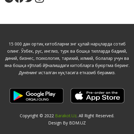
15 000 дан ортиқ китобларни энг қулай нарҳларда сотиб
олинг. Ўзбек, рус, инглиз, турк ва бошқа тилларда бадиий,
диний, бизнес, психология, тарихий, илмий, болалар учун ва
яна бошқа кўплаб йўналишдаги китобларга буюртма беринг.
Дунёнинг исталган нуқтасига етказиб берамиз.
Copyright © 2022
Barakot.uz
. All Right Reserved.
Design By BDM.UZ