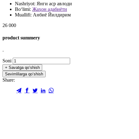
Nashriyot:
Янги аср авлоди
Bo‘limi:
Жаҳон адабиёти
Muallifi:
Анбиё Йилдирим
26 000
product summery
.
Soni
+
Savatga qo‘shish
Sevimlilarga qo‘shish
Share: