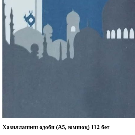
Хазиллашиш одоби (А5, юмшоқ) 112 бет