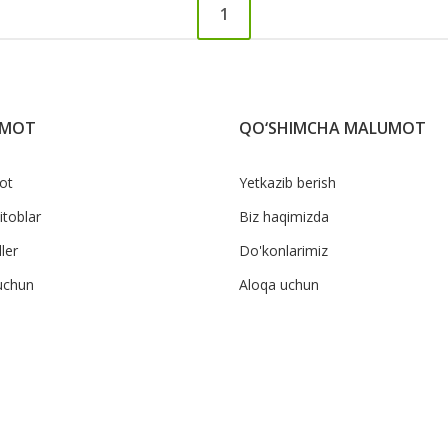
1
UMOT
QO‘SHIMCHA MALUMOT
ot
Yetkazib berish
itoblar
Biz haqimizda
ler
Do'konlarimiz
uchun
Aloqa uchun