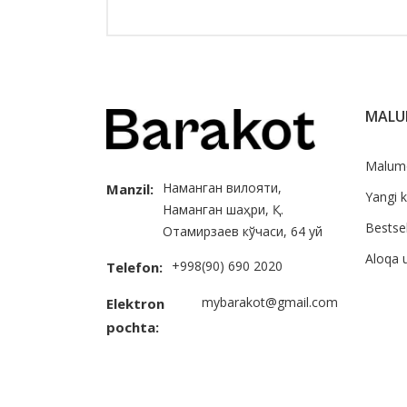
MAL
Malum
Наманган вилояти,
Manzil:
Yangi k
Наманган шаҳри, Қ.
Bestsel
Отамирзаев кўчаси, 64 уй
Aloqa 
+998(90) 690 2020
Telefon:
mybarakot@gmail.com
Elektron
pochta: