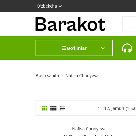
O'zbekcha
Bo‘limlar
Site
Bosh sahifa
Nafisa Choriyeva
Breadcrumb
1 - 12, Jami: 1 (1 Sa
Nafisa Choriyeva