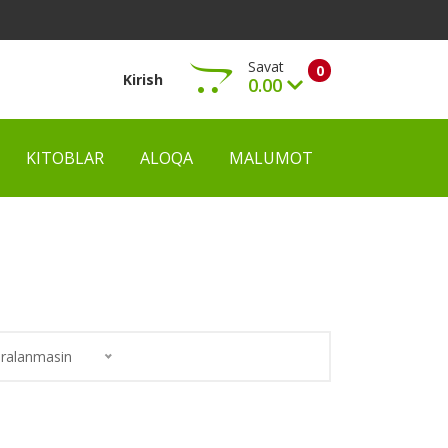
Savat
0
Kirish
0.00
KITOBLAR
ALOQA
MALUMOT
Ko‘rish
ralanmasin