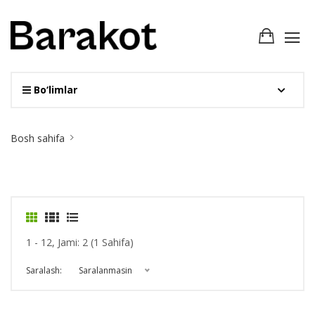
Bo‘limlar
Site
Bosh sahifa
Breadcrumb
1 - 12, Jami: 2 (1 Sahifa)
Saralash:
Saralanmasin