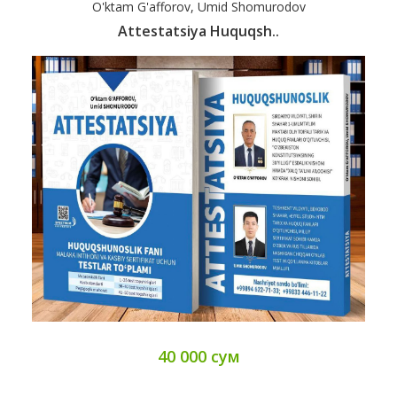
O'ktam G'afforov, Umid Shomurodov
Attestatsiya Huquqsh..
40 000 сум