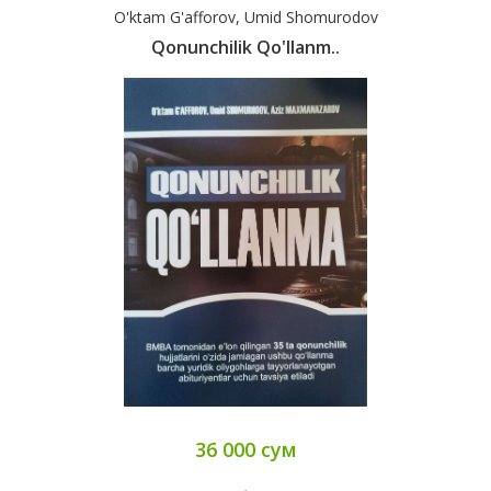
O'ktam G'afforov, Umid Shomurodov
Qonunchilik Qo'llanm..
36 000 сум