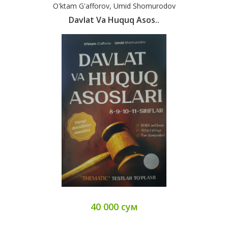
O'ktam G'afforov, Umid Shomurodov
Davlat Va Huquq Asos..
40 000 сум