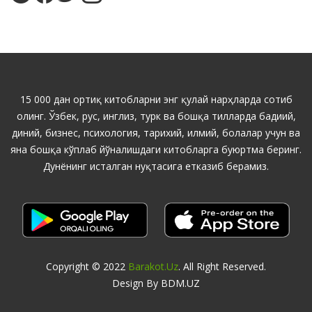
15 000 дан ортиқ китобларни энг қулай нарҳларда сотиб
олинг. Ўзбек, рус, инглиз, турк ва бошқа тилларда бадиий,
диний, бизнес, психология, тарихий, илмий, болалар учун ва
яна бошқа кўплаб йўналишдаги китобларга буюртма беринг.
Дунёнинг исталган нуқтасига етказиб берамиз.
Copyright © 2022
Barakot.uz
. All Right Reserved.
Design By BDM.UZ