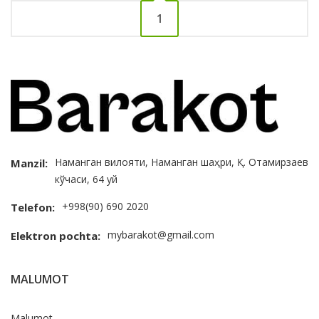
1
Наманган вилояти, Наманган шаҳри, Қ. Отамирзаев
Manzil:
кўчаси, 64 уй
+998(90) 690 2020
Telefon:
mybarakot@gmail.com
Elektron pochta:
MALUMOT
Malumot