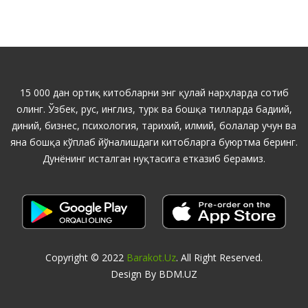
15 000 дан ортиқ китобларни энг қулай нарҳларда сотиб
олинг. Ўзбек, рус, инглиз, турк ва бошқа тилларда бадиий,
диний, бизнес, психология, тарихий, илмий, болалар учун ва
яна бошқа кўплаб йўналишдаги китобларга буюртма беринг.
Дунёнинг исталган нуқтасига етказиб берамиз.
Copyright © 2022
Barakot.uz
. All Right Reserved.
Design By BDM.UZ