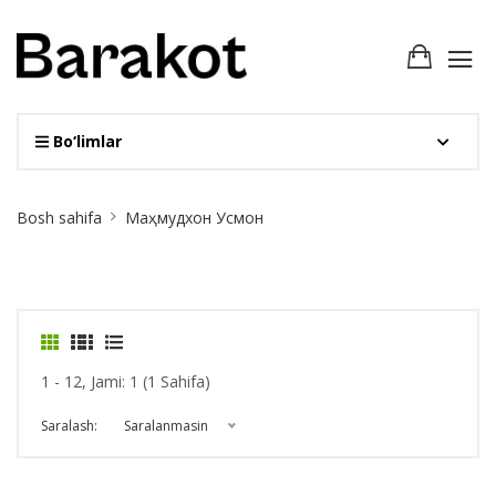
Bo‘limlar
Site
Bosh sahifa
Маҳмудхон Усмон
Breadcrumb
1 - 12, Jami: 1 (1 Sahifa)
Saralash:
Saralanmasin