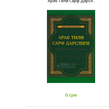
Араб Тили Сарф Дарсл..
0 сум