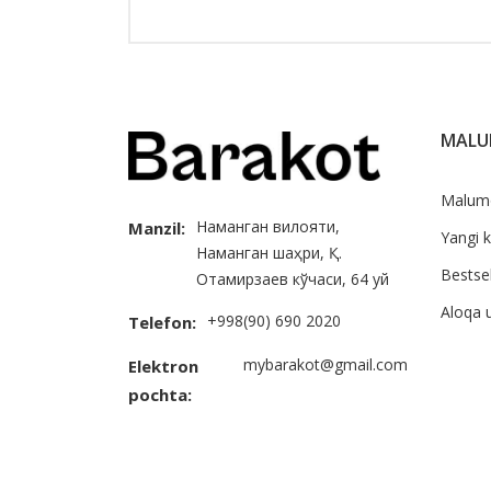
MAL
Malum
Наманган вилояти,
Manzil:
Yangi k
Наманган шаҳри, Қ.
Bestsel
Отамирзаев кўчаси, 64 уй
Aloqa 
+998(90) 690 2020
Telefon:
mybarakot@gmail.com
Elektron
pochta: