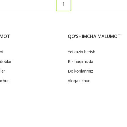
1
UMOT
QO‘SHIMCHA MALUMOT
ot
Yetkazib berish
itoblar
Biz haqimizda
ler
Do'konlarimiz
uchun
Aloqa uchun