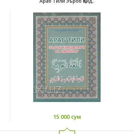
Араб Тили Эъроб Қоид..
15 000 сум