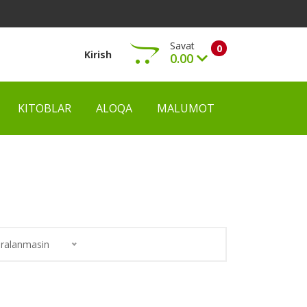
Savat
0
Kirish
0.00
KITOBLAR
ALOQA
MALUMOT
Ko‘rish
ralanmasin