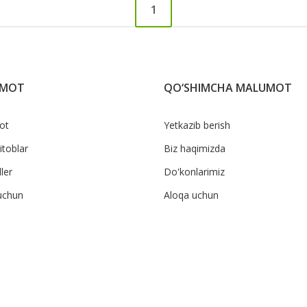
1
UMOT
QO‘SHIMCHA MALUMOT
ot
Yetkazib berish
itoblar
Biz haqimizda
ler
Do'konlarimiz
uchun
Aloqa uchun