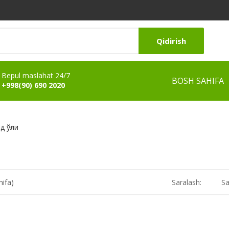
Qidirish
Bepul maslahat 24/7
BOSH SAHIFA
+998(90) 690 2020
 ўғли
hifa)
Saralash:
Sa