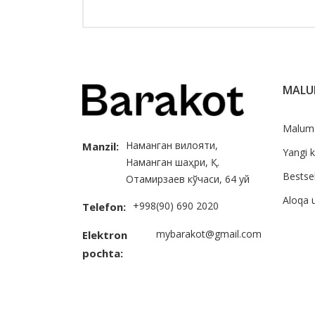
MAL
Malum
Наманган вилояти,
Manzil:
Yangi k
Наманган шаҳри, Қ.
Bestsel
Отамирзаев кўчаси, 64 уй
Aloqa 
+998(90) 690 2020
Telefon:
mybarakot@gmail.com
Elektron
pochta: