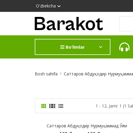
O'zbekcha
Bo‘limlar
Site
Bosh sahifa
Саттаров Абдуқодир Нурмуҳаммад
Breadcrumb
1 - 12, Jami: 1 (1 Sa
Саттаров Абдуқодир Нурмуҳаммад Ўғли