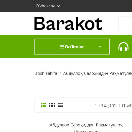
O'zbekcha
Bo‘limlar
Site
Bosh sahifa
Абдуллоҳ Салоҳиддин Раҳматулл
Breadcrumb
1 - 12, Jami: 1 (1 Sa
Абдуллоҳ Салоҳиддин Раҳматуллоҳ
Мирзақосим