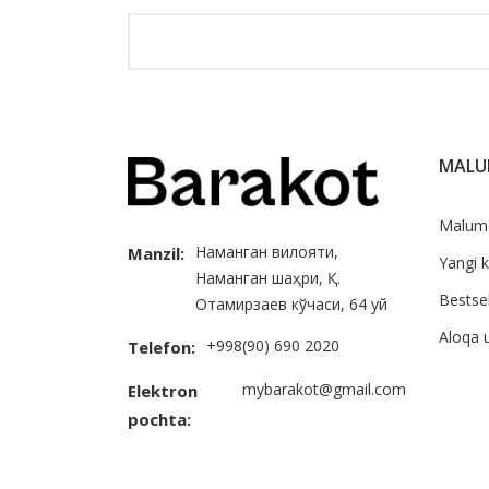
MAL
Malum
Наманган вилояти,
Manzil:
Yangi k
Наманган шаҳри, Қ.
Bestsel
Отамирзаев кўчаси, 64 уй
Aloqa 
+998(90) 690 2020
Telefon:
mybarakot@gmail.com
Elektron
pochta: