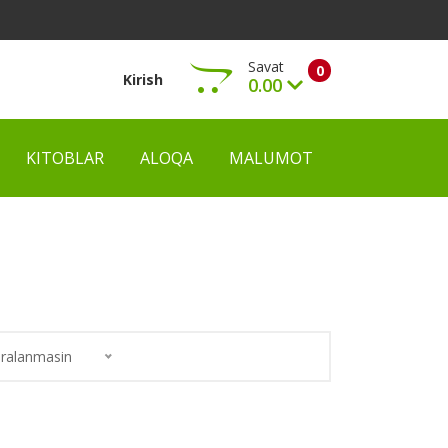
Savat
0
Kirish
0.00
KITOBLAR
ALOQA
MALUMOT
Ko‘rish
ralanmasin