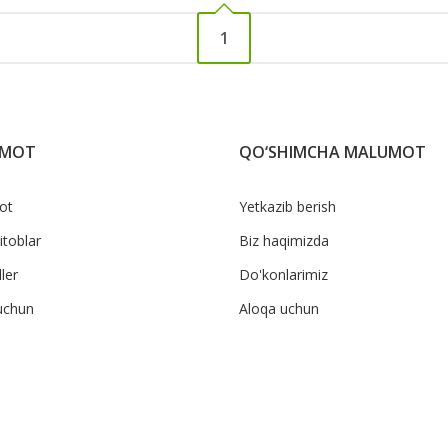
1
UMOT
QO‘SHIMCHA MALUMOT
ot
Yetkazib berish
itoblar
Biz haqimizda
ler
Do'konlarimiz
uchun
Aloqa uchun