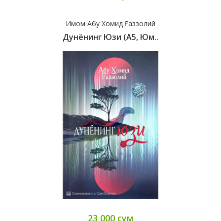
Имом Абу Хомид Ғаззолий
Дунёнинг Юзи (А5, Юм..
23 000 сум