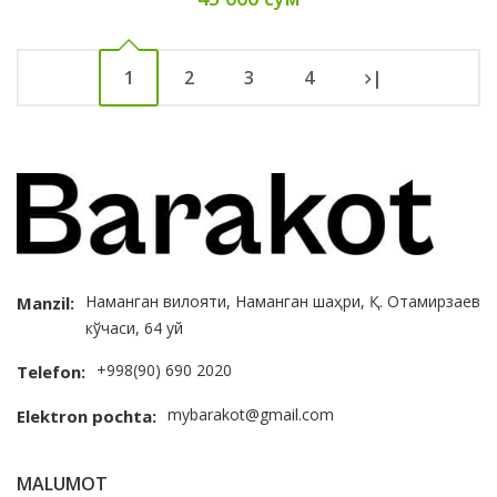
1
2
3
4
|
Наманган вилояти, Наманган шаҳри, Қ. Отамирзаев
Manzil:
кўчаси, 64 уй
+998(90) 690 2020
Telefon:
mybarakot@gmail.com
Elektron pochta:
MALUMOT