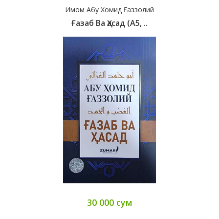
Имом Абу Хомид Ғаззолий
Ғазаб Ва Ҳасад (А5, ..
30 000 сум