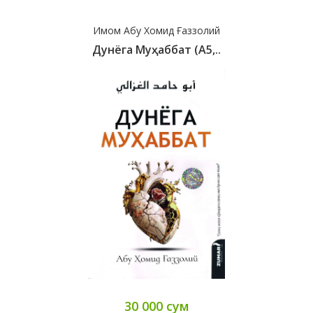
Имом Абу Хомид Ғаззолий
Дунёга Муҳаббат (А5,..
30 000 сум