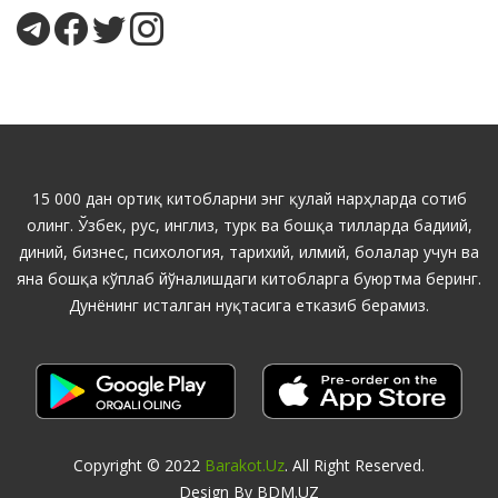
15 000 дан ортиқ китобларни энг қулай нарҳларда сотиб
олинг. Ўзбек, рус, инглиз, турк ва бошқа тилларда бадиий,
диний, бизнес, психология, тарихий, илмий, болалар учун ва
яна бошқа кўплаб йўналишдаги китобларга буюртма беринг.
Дунёнинг исталган нуқтасига етказиб берамиз.
Copyright © 2022
Barakot.uz
. All Right Reserved.
Design By BDM.UZ