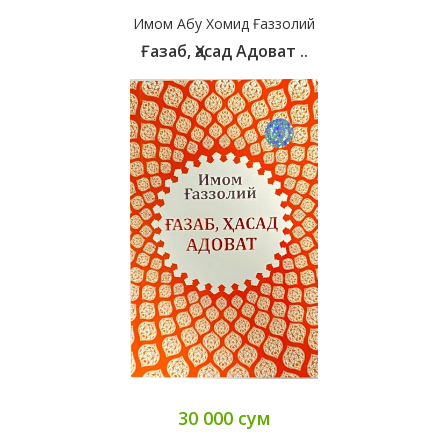
Имом Абу Хомид Ғаззолий
Ғазаб, Ҳасад Адоват ..
30 000 сум