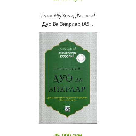
Имом Абу Хомид Ғаззолий
Дуо Ва Зикрлар (А5, ..
45 000 сум