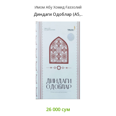
Имом Абу Хомид Ғаззолий
Диндаги Одоблар (А5,..
26 000 сум