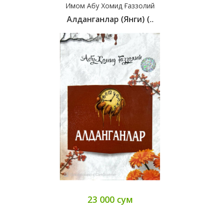
Имом Абу Хомид Ғаззолий
Алданганлар (янги) (..
23 000 сум