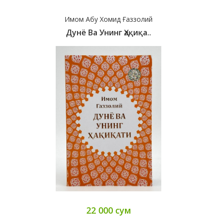
Имом Абу Хомид Ғаззолий
Дунё Ва Унинг Ҳақиқа..
22 000 сум