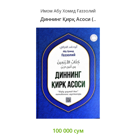
Имом Абу Хомид Ғаззолий
Диннинг Қирқ Асоси (..
100 000 сум