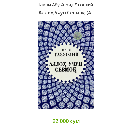
Имом Абу Хомид Ғаззолий
Аллоҳ Учун Севмоқ (А..
22 000 сум