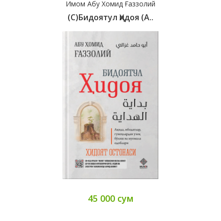
Имом Абу Хомид Ғаззолий
(c)Бидоятул Ҳидоя (А..
45 000 сум